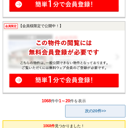
【会員様限定で公開中！】
会員限定
1068
1～20
件中
件を表示
次の20件>>
1068件
見つかりました！