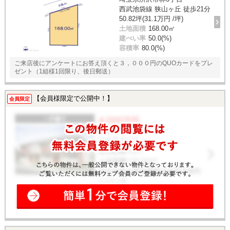
西武池袋線 狭山ヶ丘 徒歩21分
50.82坪(31.1万円 /坪)
土地面積
168.00㎡
建ぺい率
50.0(%)
容積率
80.0(%)
ご来店後にアンケートにお答え頂くと３，０００円のQUOカードをプレ
ゼント（1組様1回限り、後日郵送）
【会員様限定で公開中！】
会員限定