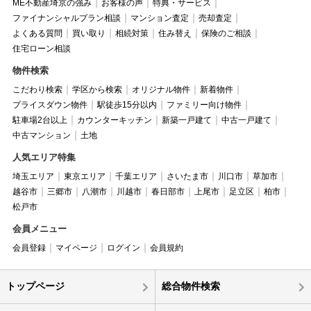
ME不動産埼京の強み
お客様の声
特典・サービス
ファイナンシャルプラン相談
マンション査定
売却査定
よくある質問
買い取り
相続対策
住み替え
保険のご相談
住宅ローン相談
物件検索
こだわり検索
学区から検索
オリジナル物件
新着物件
プライスダウン物件
駅徒歩15分以内
ファミリー向け物件
駐車場2台以上
カウンターキッチン
新築一戸建て
中古一戸建て
中古マンション
土地
人気エリア特集
埼玉エリア
東京エリア
千葉エリア
さいたま市
川口市
草加市
越谷市
三郷市
八潮市
川越市
春日部市
上尾市
足立区
柏市
松戸市
会員メニュー
会員登録
マイページ
ログイン
会員規約
トップページ
総合物件検索