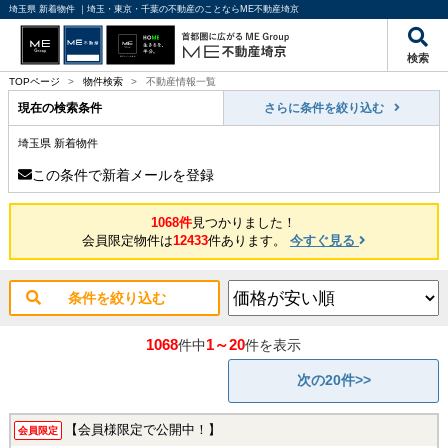
埼玉県 新着物件 ｜埼玉・東京・千葉の不動産のことならME不動産埼京
検索
TOPページ
>
物件検索
>
不動産情報一覧
現在の検索条件
さらに条件を絞り込む
埼玉県 新着物件
この条件で新着メールを登録
1068件
見つかりました！
会員限定物件は
12433
件あります。
今すぐ見る
条件を絞り込む
1068
1～20
件中
件を表示
次の20件>>
【会員様限定で公開中！】
会員限定