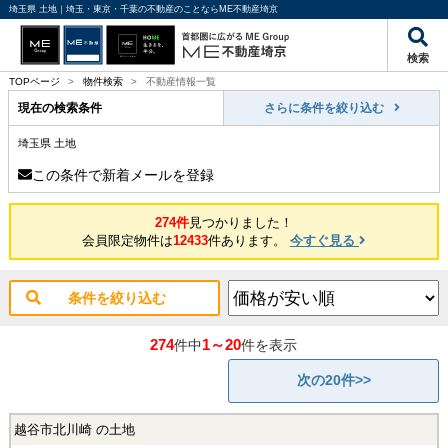
埼玉県 土地｜埼玉・東京・千葉の不動産のことならME不動産埼京
検索
TOPページ
>
物件検索
>
不動産情報一覧
現在の検索条件
さらに条件を絞り込む
埼玉県 土地
この条件で新着メールを登録
274件
見つかりました！
会員限定物件は
12433
件あります。
今すぐ見る
条件を絞り込む
274
1～20
件中
件を表示
次の20件>>
越谷市北川崎 の土地