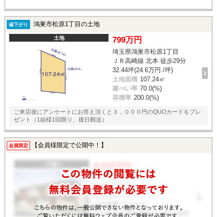
鴻巣市松原1丁目の土地
値下がり
土地
799万円
埼玉県鴻巣市松原1丁目
ＪＲ高崎線 北本 徒歩29分
32.44坪(24.6万円 /坪)
土地面積
107.24㎡
建ぺい率
70.0(%)
容積率
200.0(%)
ご来店後にアンケートにお答え頂くと３，０００円のQUOカードをプレ
ゼント（1組様1回限り、後日郵送）
【会員様限定で公開中！】
会員限定