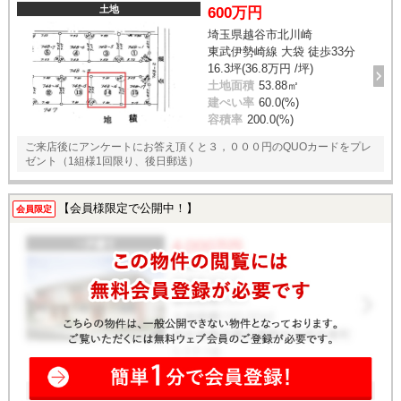
土地
600万円
埼玉県越谷市北川崎
東武伊勢崎線 大袋 徒歩33分
16.3坪(36.8万円 /坪)
土地面積
53.88㎡
建ぺい率
60.0(%)
容積率
200.0(%)
ご来店後にアンケートにお答え頂くと３，０００円のQUOカードをプレ
ゼント（1組様1回限り、後日郵送）
【会員様限定で公開中！】
会員限定