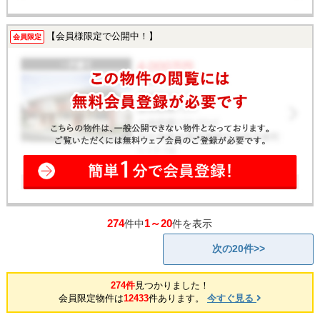
【会員様限定で公開中！】
会員限定
274
1～20
件中
件を表示
次の20件>>
274件
見つかりました！
会員限定物件は
12433
件あります。
今すぐ見る