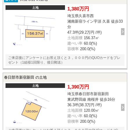
土地
1,380万円
埼玉県久喜市西
湘南新宿ライン宇須 久喜 徒歩33
分
47.3坪(29.2万円 /坪)
土地面積
156.37㎡
建ぺい率
60.0(%)
容積率
200.0(%)
ご来店後にアンケートにお答え頂くと３，０００円のQUOカードをプレ
ゼント（1組様1回限り、後日郵送）
春日部市新宿新田 の土地
土地
1,390万円
埼玉県春日部市新宿新田
東武野田線 南桜井 徒歩16分
36.3坪(38.3万円 /坪)
土地面積
120.00㎡
建ぺい率
60.0(%)
容積率
200.0(%)