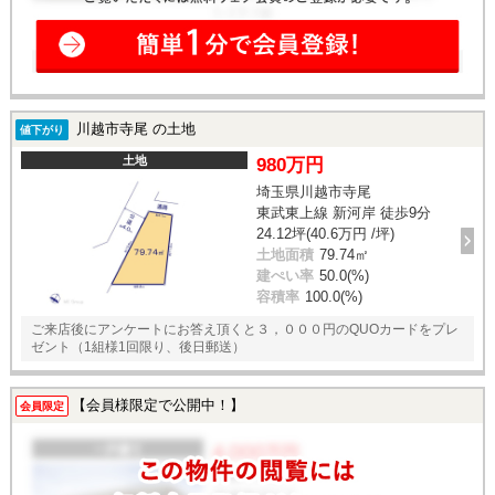
川越市寺尾 の土地
値下がり
土地
980万円
埼玉県川越市寺尾
東武東上線 新河岸 徒歩9分
24.12坪(40.6万円 /坪)
土地面積
79.74㎡
建ぺい率
50.0(%)
容積率
100.0(%)
ご来店後にアンケートにお答え頂くと３，０００円のQUOカードをプレ
ゼント（1組様1回限り、後日郵送）
【会員様限定で公開中！】
会員限定