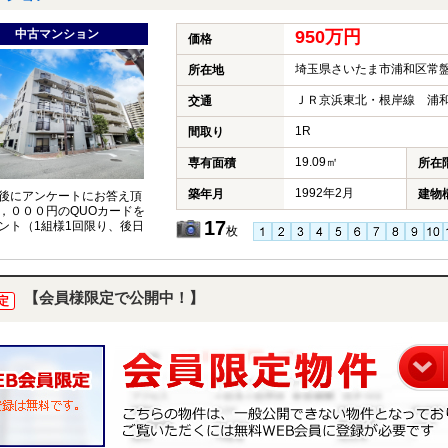
中古マンション
950万円
価格
埼玉県さいたま市浦和区常盤
所在地
ＪＲ京浜東北・根岸線 浦和
交通
1R
間取り
19.09㎡
専有面積
所在
1992年2月
築年月
建物
後にアンケートにお答え頂
，０００円のQUOカードを
17
ント（1組様1回限り、後日
枚
【会員様限定で公開中！】
定