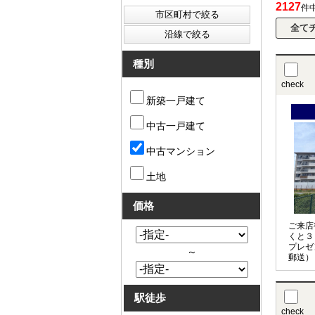
2127
件
種別
check
新築一戸建て
中古一戸建て
中古マンション
土地
価格
ご来店
くと３
プレゼ
～
郵送）
駅徒歩
check