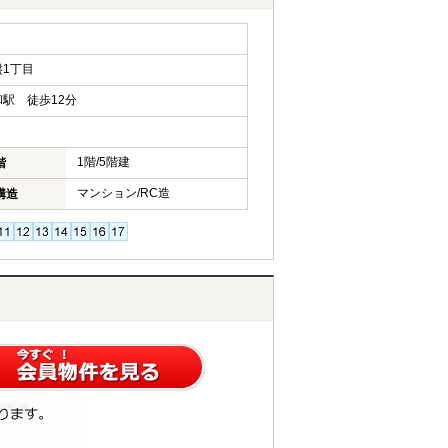
1丁目
駅 徒歩12分
1階/5階建
階
マンション/RC造
構造