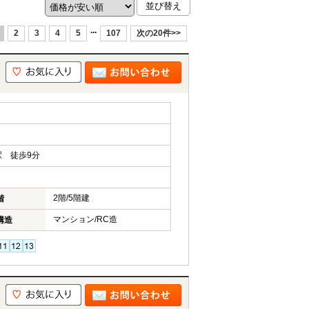
...
2
3
4
5
107
次の20件>>
 徒歩9分
2階/5階建
階
マンション/RC造
構造