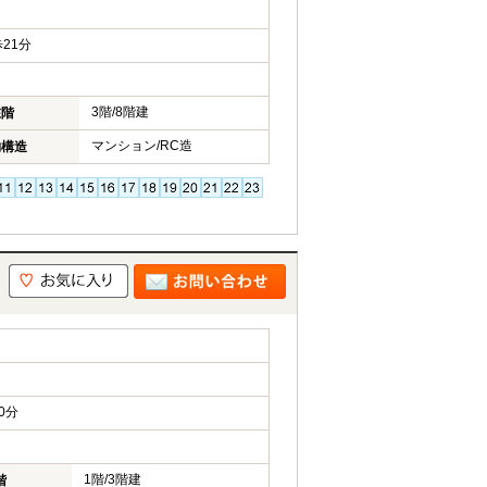
21分
3階/8階建
在階
マンション/RC造
物構造
0分
1階/3階建
階