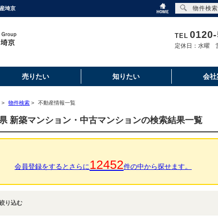
物件検索
産埼京
0120-
TEL
定休日：水曜 営
売りたい
知りたい
会社
>
物件検索
>
不動産情報一覧
県 新築マンション・中古マンションの検索結果一覧
12452
会員登録をするとさらに
件の中から探せます。
絞り込む