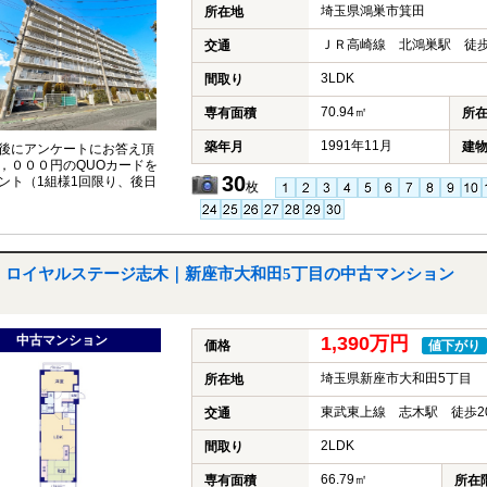
埼玉県鴻巣市箕田
所在地
ＪＲ高崎線 北鴻巣駅 徒歩
交通
3LDK
間取り
70.94㎡
専有面積
所
1991年11月
築年月
建
後にアンケートにお答え頂
，０００円のQUOカードを
30
ント（1組様1回限り、後日
枚
ロイヤルステージ志木｜新座市大和田5丁目の中古マンション
中古マンション
1,390万円
価格
値下がり
埼玉県新座市大和田5丁目
所在地
東武東上線 志木駅 徒歩2
交通
2LDK
間取り
66.79㎡
専有面積
所在