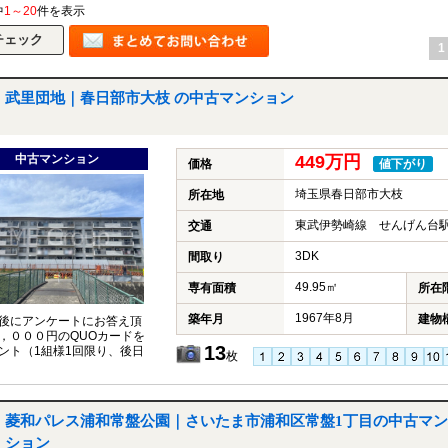
中
1～20
件を表示
1
武里団地｜春日部市大枝 の中古マンション
中古マンション
449万円
価格
値下がり
埼玉県春日部市大枝
所在地
東武伊勢崎線 せんげん台駅
交通
3DK
間取り
49.95㎡
専有面積
所在
1967年8月
築年月
建物
後にアンケートにお答え頂
，０００円のQUOカードを
13
ント（1組様1回限り、後日
枚
菱和パレス浦和常盤公園｜さいたま市浦和区常盤1丁目の中古マン
ション