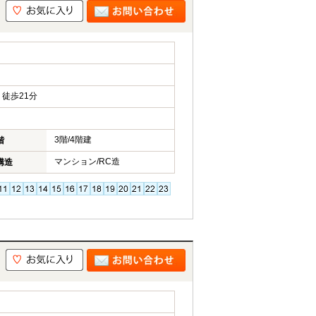
徒歩21分
3階/4階建
階
マンション/RC造
構造