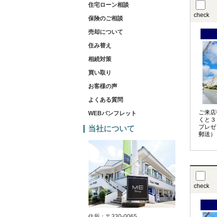
住宅ローン相談
check
保険のご相談
売却について
住み替え
相続対策
買い取り
お客様の声
よくある質問
ご来店
WEBパンフレット
くと３
プレゼ
当社について
郵送）
check
住所：〒330-0065