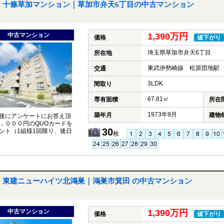
十條草加マンション｜草加市弁天6丁目の中古マンション
中古マンション
1,390万円
価格
値下がり
埼玉県草加市弁天6丁目
所在地
東武伊勢崎線 松原団地駅 
交通
3LDK
間取り
67.81㎡
専有面積
所在
1973年9月
築年月
建物
後にアンケートにお答え頂
，０００円のQUOカードを
30
ント（1組様1回限り、後日
枚
東建ニューハイツ北鴻巣｜鴻巣市箕田 の中古マンション
中古マンション
1,390万円
価格
値下がり