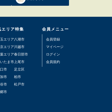
気エリア特集
会員メニュー
玉エリア
八潮市
会員登録
京エリア
川越市
マイページ
葉エリア
春日部市
ログイン
いたま市
上尾市
会員規約
口市
足立区
加市
柏市
谷市
松戸市
郷市