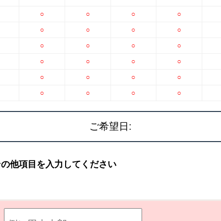
○
○
○
○
○
○
○
○
○
○
○
○
○
○
○
○
○
○
○
○
○
○
○
○
ご希望日:
その他項目を入力してください