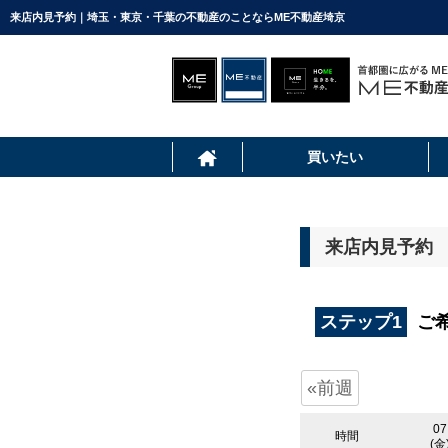
来店内見予約｜埼玉・東京・千葉の不動産のことならME不動産埼京
買いたい
来店内見予約
ステップ1
ご
«前週
07
時間
(金