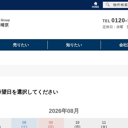
物件検索
0120-
TEL
定休日：水曜 営
売りたい
知りたい
会社
希望日を選択してください
2026年08月
08
09
10
11
)
(土)
(日)
(月)
(火)