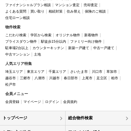
ファイナンシャルプラン相談
マンション査定
売却査定
よくある質問
買い取り
相続対策
住み替え
保険のご相談
住宅ローン相談
物件検索
こだわり検索
学区から検索
オリジナル物件
新着物件
プライスダウン物件
駅徒歩15分以内
ファミリー向け物件
駐車場2台以上
カウンターキッチン
新築一戸建て
中古一戸建て
中古マンション
土地
人気エリア特集
埼玉エリア
東京エリア
千葉エリア
さいたま市
川口市
草加市
越谷市
三郷市
八潮市
川越市
春日部市
上尾市
足立区
柏市
松戸市
会員メニュー
会員登録
マイページ
ログイン
会員規約
トップページ
総合物件検索