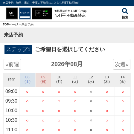
来店予約｜埼玉・東京・千葉の不動産のことならME不動産埼京
検索
TOPページ
> 来店予約
来店予約
ステップ1
ご希望日を選択してください
2026年08月
«前週
次週»
08
09
10
11
12
13
14
時間
(土)
(日)
(月)
(火)
(水)
(木)
(金)
09:00
○
○
○
○
×
○
○
09:30
○
○
○
○
×
○
○
10:00
○
○
○
○
×
○
○
10:30
○
○
○
○
×
○
○
11:00
○
○
○
○
×
○
○