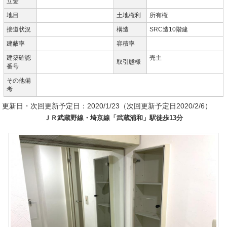
立金
地目
土地権利
所有権
接道状況
構造
SRC造10階建
建蔽率
容積率
建築確認
売主
取引態様
番号
その他備
考
更新日・次回更新予定日：2020/1/23（次回更新予定日2020/2/6）
ＪＲ武蔵野線・埼京線「武蔵浦和」駅徒歩13分