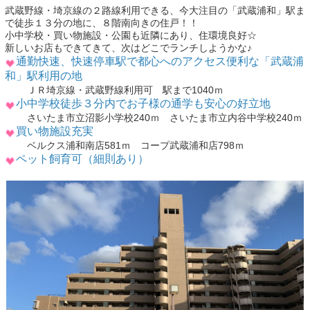
武蔵野線・埼京線の２路線利用できる、今大注目の「武蔵浦和」駅ま
で徒歩１３分の地に、８階南向きの住戸！！
小中学校・買い物施設・公園も近隣にあり、住環境良好☆
新しいお店もできてきて、次はどこでランチしようかな♪
通勤快速、快速停車駅で都心へのアクセス便利な「武蔵浦
和」駅利用の地
ＪＲ埼京線・武蔵野線利用可 駅まで1040ｍ
小中学校徒歩３分内でお子様の通学も安心の好立地
さいたま市立沼影小学校240ｍ さいたま市立内谷中学校240ｍ
買い物施設充実
ベルクス浦和南店581ｍ コープ武蔵浦和店798ｍ
ペット飼育可（細則あり）