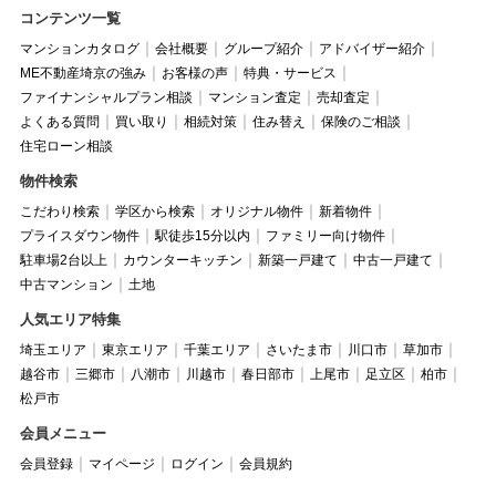
コンテンツ一覧
マンションカタログ
会社概要
グループ紹介
アドバイザー紹介
ME不動産埼京の強み
お客様の声
特典・サービス
ファイナンシャルプラン相談
マンション査定
売却査定
よくある質問
買い取り
相続対策
住み替え
保険のご相談
住宅ローン相談
物件検索
こだわり検索
学区から検索
オリジナル物件
新着物件
プライスダウン物件
駅徒歩15分以内
ファミリー向け物件
駐車場2台以上
カウンターキッチン
新築一戸建て
中古一戸建て
中古マンション
土地
人気エリア特集
埼玉エリア
東京エリア
千葉エリア
さいたま市
川口市
草加市
越谷市
三郷市
八潮市
川越市
春日部市
上尾市
足立区
柏市
松戸市
会員メニュー
会員登録
マイページ
ログイン
会員規約