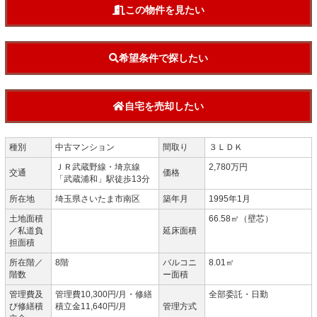
この物件を見たい
希望条件で探したい
自宅を売却したい
種別
中古マンション
間取り
３ＬＤＫ
ＪＲ武蔵野線・埼京線
2,780万円
交通
価格
「武蔵浦和」駅徒歩13分
所在地
埼玉県さいたま市南区
築年月
1995年1月
土地面積
66.58㎡（壁芯）
／私道負
延床面積
担面積
所在階／
8階
バルコニ
8.01㎡
階数
ー面積
管理費及
管理費10,300円/月・修繕
全部委託・日勤
び修繕積
積立金11,640円/月
管理方式