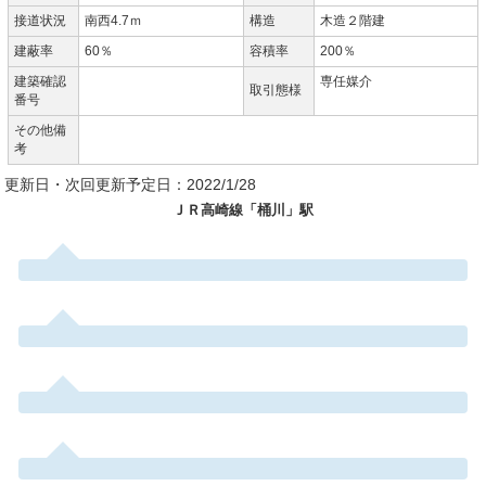
接道状況
南西4.7ｍ
構造
木造２階建
建蔽率
60％
容積率
200％
建築確認
専任媒介
取引態様
番号
その他備
考
更新日・次回更新予定日：2022/1/28
ＪＲ高崎線「桶川」駅