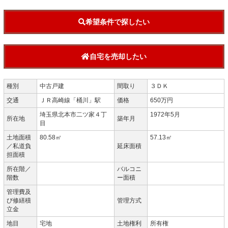
希望条件で探したい
自宅を売却したい
種別
中古戸建
間取り
３ＤＫ
交通
ＪＲ高崎線「桶川」駅
価格
650万円
埼玉県北本市二ツ家４丁
1972年5月
所在地
築年月
目
土地面積
80.58㎡
57.13㎡
／私道負
延床面積
担面積
所在階／
バルコニ
階数
ー面積
管理費及
び修繕積
管理方式
立金
地目
宅地
土地権利
所有権