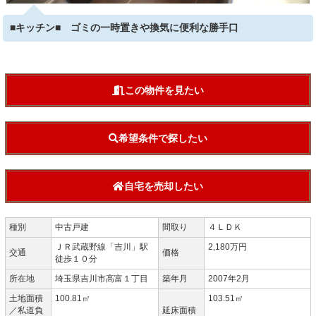
■キッチン■ ゴミの一時置きや換気に便利な勝手口
この物件を見たい
希望条件で探したい
自宅を売却したい
種別
中古戸建
間取り
４ＬＤＫ
ＪＲ武蔵野線「吉川」駅
2,180万円
交通
価格
徒歩１０分
所在地
埼玉県吉川市高富１丁目
築年月
2007年2月
土地面積
100.81㎡
103.51㎡
／私道負
延床面積