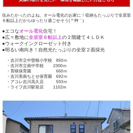
住みたかったのよね、オール電化のお家に！収納もたっぷりで全居室
６帖以上だからゆったり過ごせそう( *´艸｀)
●エコな
オール電化
住宅！
●広々敷地に
全居室６帖以上
の２階建て４ＬＤＫ
●ウォークインクローゼット付き
●明るい南向き！自然光たっぷりの全室２面採光
・吉川市立中曽根小学校 850ｍ
・吉川市立南中学校 2300ｍ
・育暎保育園 660ｍ
・吉川美南ちとせ保育園 692ｍ
・アコレ吉川高久店 593ｍ
・ライフ吉川駅前店 1102m