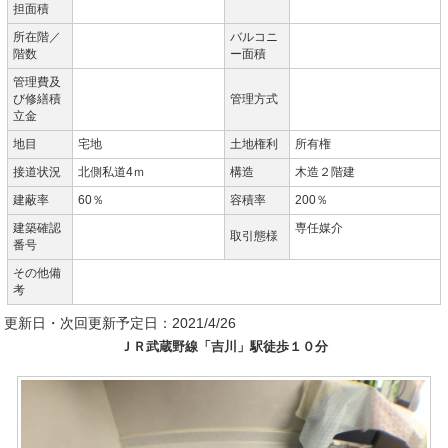
担面積
所在階／
バルコニ
階数
ー面積
管理費及
び修繕積
管理方式
立金
地目
宅地
土地権利
所有権
接道状況
北側私道4ｍ
構造
木造２階建
建蔽率
60％
容積率
200％
建築確認
専任媒介
取引態様
番号
その他備
考
更新日・次回更新予定日：2021/4/26
ＪＲ武蔵野線「吉川」駅徒歩１０分