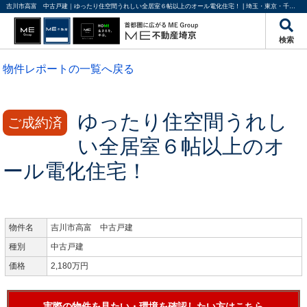
吉川市高富 中古戸建｜ゆったり住空間うれしい全居室６帖以上のオール電化住宅！ | 埼玉・東京・千葉の不動産のことならME不動産埼京
検索
物件レポートの一覧へ戻る
ゆったり住空間うれし
ご成約済
い全居室６帖以上のオ
ール電化住宅！
物件名
吉川市高富 中古戸建
種別
中古戸建
価格
2,180万円
実際の物件を見たい・環境を確認したい方はこちら