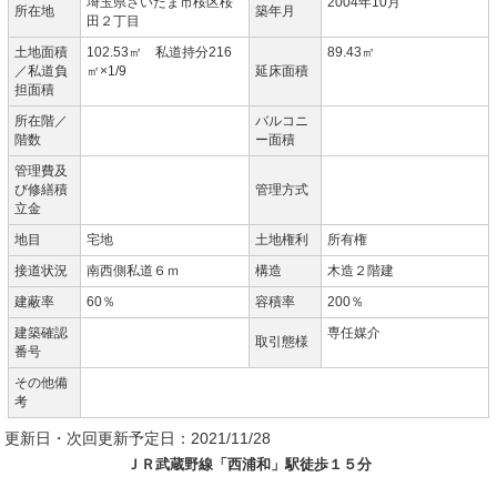
埼玉県さいたま市桜区桜
2004年10月
所在地
築年月
田２丁目
土地面積
102.53㎡ 私道持分216
89.43㎡
／私道負
㎡×1/9
延床面積
担面積
所在階／
バルコニ
階数
ー面積
管理費及
び修繕積
管理方式
立金
地目
宅地
土地権利
所有権
接道状況
南西側私道６ｍ
構造
木造２階建
建蔽率
60％
容積率
200％
建築確認
専任媒介
取引態様
番号
その他備
考
更新日・次回更新予定日：2021/11/28
ＪＲ武蔵野線「西浦和」駅徒歩１５分