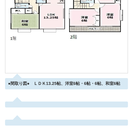
●間取り図● ＬＤＫ13.25帖、洋室6帖・6帖・6帖、和室6帖