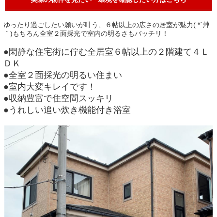
ゆったり過ごしたい願いが叶う、６帖以上の広さの居室が魅力( *´艸
｀)もちろん全室２面採光で室内の明るさもバッチリ！
●閑静な住宅街に佇む全居室６帖以上の２階建て４Ｌ
ＤＫ
●全室２面採光の明るい住まい
●室内大変キレイです！
●収納豊富で住空間スッキリ
●うれしい追い炊き機能付き浴室