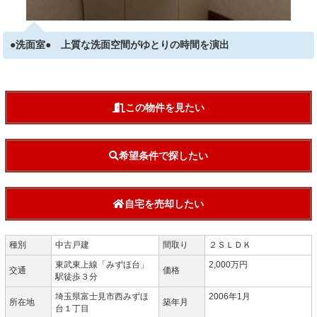
●洗面室● 上質な洗面空間がゆとりの時間を演出
この物件を見たい
希望条件で探したい
自宅を売却したい
種別
中古戸建
間取り
２ＳＬＤＫ
東武東上線「みずほ台」
2,000万円
交通
価格
駅徒歩３分
埼玉県富士見市西みずほ
2006年1月
所在地
築年月
台１丁目