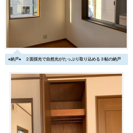
●納戸● ２面採光で自然光がたっぷり取り込める３帖の納戸