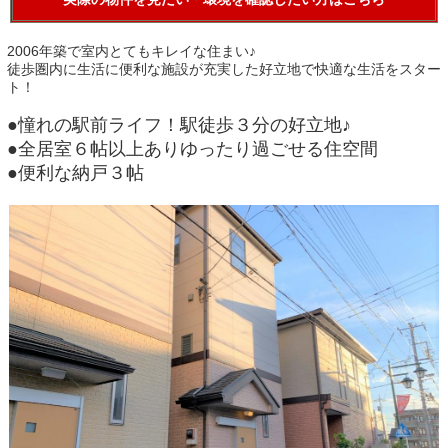
2006年築で室内とてもキレイな住まい♪
徒歩圏内に生活に便利な施設が充実した好立地で快適な生活をスター
ト！
●憧れの駅前ライフ！駅徒歩３分の好立地♪
●全居室６帖以上ありゆったり過ごせる住空間
●便利な納戸３帖