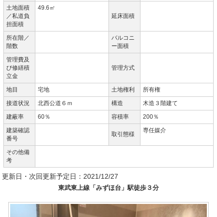
土地面積
49.6㎡
／私道負
延床面積
担面積
所在階／
バルコニ
階数
ー面積
管理費及
び修繕積
管理方式
立金
地目
宅地
土地権利
所有権
接道状況
北西公道６ｍ
構造
木造３階建て
建蔽率
60％
容積率
200％
建築確認
専任媒介
取引態様
番号
その他備
考
更新日・次回更新予定日：2021/12/27
東武東上線「みずほ台」駅徒歩３分