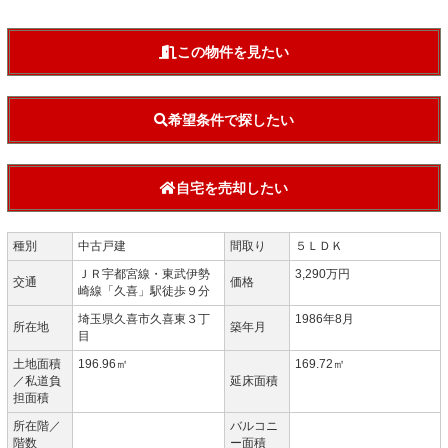
この物件を見たい
希望条件で探したい
自宅を売却したい
種別
中古戸建
間取り
５ＬＤＫ
ＪＲ宇都宮線・東武伊勢
3,290万円
交通
価格
崎線「久喜」駅徒歩９分
埼玉県久喜市久喜東３丁
1986年8月
所在地
築年月
目
土地面積
196.96㎡
169.72㎡
／私道負
延床面積
担面積
所在階／
バルコニ
階数
ー面積