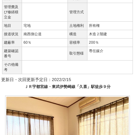
管理費及
び修繕積
管理方式
立金
地目
宅地
土地権利
所有権
接道状況
南西側公道
構造
木造２階建
建蔽率
60％
容積率
200％
建築確認
専任媒介
取引態様
番号
その他備
考
更新日・次回更新予定日：2022/2/15
ＪＲ宇都宮線・東武伊勢崎線「久喜」駅徒歩９分