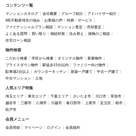
コンテンツ一覧
マンションカタログ
会社概要
グループ紹介
アドバイザー紹介
ME不動産埼京の強み
お客様の声
特典・サービス
ファイナンシャルプラン相談
マンション査定
売却査定
よくある質問
買い取り
相続対策
住み替え
保険のご相談
住宅ローン相談
物件検索
こだわり検索
学区から検索
オリジナル物件
新着物件
プライスダウン物件
駅徒歩15分以内
ファミリー向け物件
駐車場2台以上
カウンターキッチン
新築一戸建て
中古一戸建て
中古マンション
土地
人気エリア特集
埼玉エリア
東京エリア
千葉エリア
さいたま市
川口市
草加市
越谷市
三郷市
八潮市
川越市
春日部市
上尾市
足立区
柏市
松戸市
会員メニュー
会員登録
マイページ
ログイン
会員規約