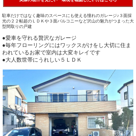
駐車だけではなく趣味のスペースにも使える憧れのガレージ♪３面採
光の２２帖超のＬＤＫや３面バルコニーなど沢山の魅力がつまった大
型間取りの戸建
●愛車を守れる贅沢なガレージ
●毎年フローリングにはワックスがけをし大切に住ま
われているお家で室内は大変キレイです
●大人数世帯にうれしい５ＬＤＫ