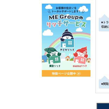
■ト
収納
■間