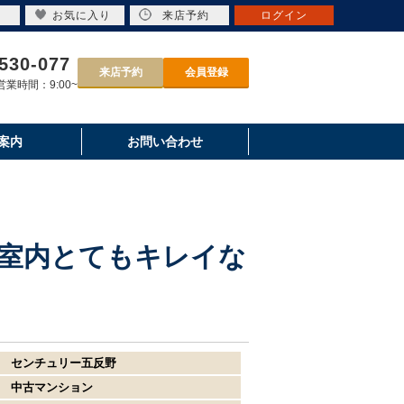
お気に入り
来店予約
ログイン
530-077
来店予約
会員登録
業時間：9:00~
案内
お問い合わせ
室内とてもキレイな
センチュリー五反野
中古マンション