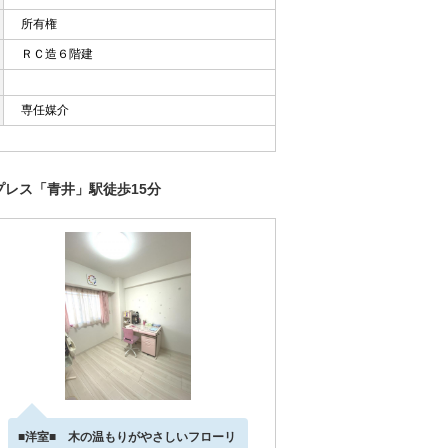
所有権
ＲＣ造６階建
専任媒介
プレス「青井」駅徒歩15分
■洋室■ 木の温もりがやさしいフローリ