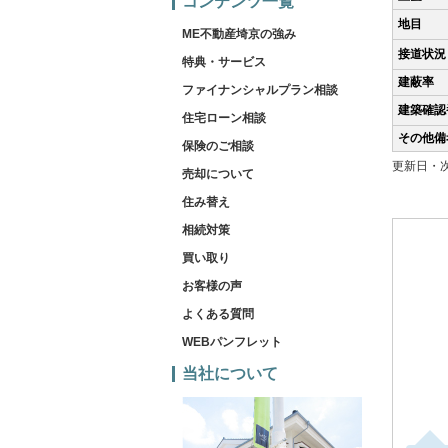
コンテンツ一覧
地目
ME不動産埼京の強み
接道状況
特典・サービス
建蔽率
ファイナンシャルプラン相談
建築確認
住宅ローン相談
その他備
保険のご相談
更新日・次
売却について
住み替え
相続対策
買い取り
お客様の声
よくある質問
WEBパンフレット
当社について