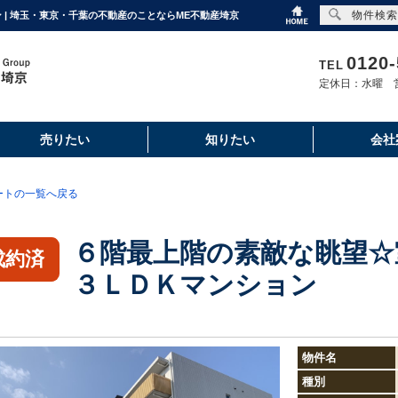
物件検索
| 埼玉・東京・千葉の不動産のことならME不動産埼京
0120-
TEL
定休日：水曜 営
売りたい
知りたい
会社
ートの一覧へ戻る
６階最上階の素敵な眺望☆
成約済
３ＬＤＫマンション
物件名
種別