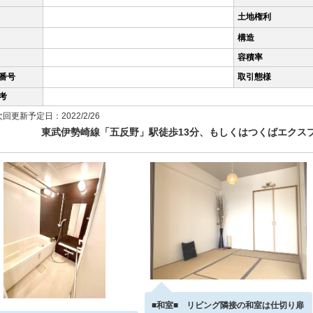
土地権利
構造
容積率
番号
取引態様
考
回更新予定日：2022/2/26
東武伊勢崎線「五反野」駅徒歩13分、もしくはつくばエクス
■和室■ リビング隣接の和室は仕切り扉