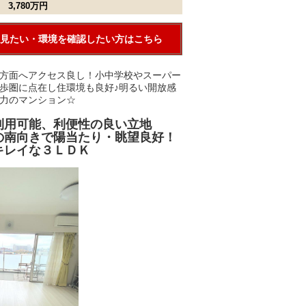
3,780万円
見たい・環境を確認したい方はこちら
方面へアクセス良し！小中学校やスーパー
歩圏に点在し住環境も良好♪明るい開放感
力のマンション☆
利用可能、利便性の良い立地
の南向きで陽当たり・眺望良好！
キレイな３ＬＤＫ