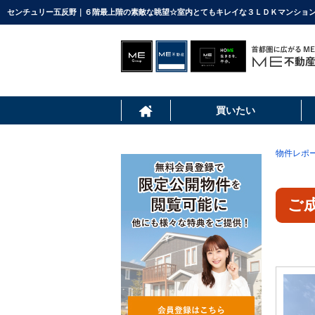
センチュリー五反野｜６階最上階の素敵な眺望☆室内とてもキレイな３ＬＤＫマンション 
買いたい
物件レポ
ご