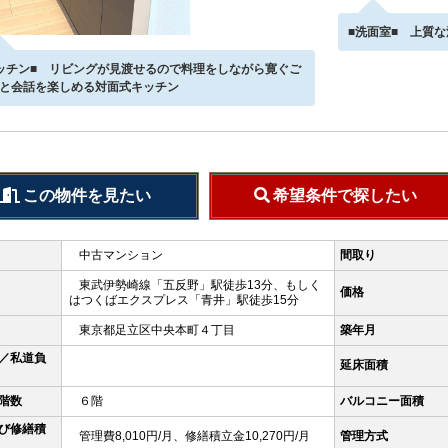
■洗面室■ 上質
ッチン■ リビングが見渡せるので料理をしながら寛ぐご
と会話を楽しめる対面式キッチン
この物件を見たい
希望条件で探したい
中古マンション
間取り
東武伊勢崎線「五反野」駅徒歩13分、もしく
価格
はつくばエクスプレス「青井」駅徒歩15分
東京都足立区中央本町４丁目
築年月
／私道負
延床面積
階数
６階
バルコニー面積
び修繕積
管理費8,010円/月、修繕積立金10,270円/月
管理方式