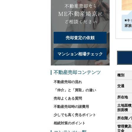
■キ
家族
売却査定の依頼
マンション相場チェック
不動産売却コンテンツ
種別
不動産売却の流れ
交通
「仲介」と「買取」の違い
所在地
売却よくある質問
土地面積
不動産売却時の諸費用
担面積
少しでも高く売るポイント
所在階／
相続対策のポイント
管理費及
立金