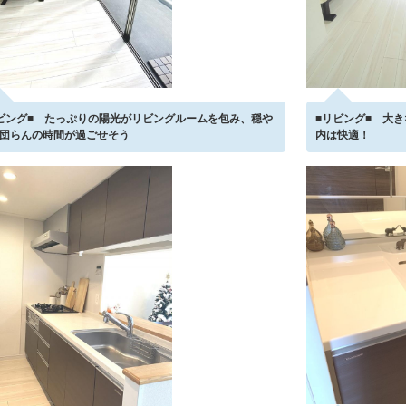
ビング■ たっぷりの陽光がリビングルームを包み、穏や
■リビング■ 大
団らんの時間が過ごせそう
内は快適！