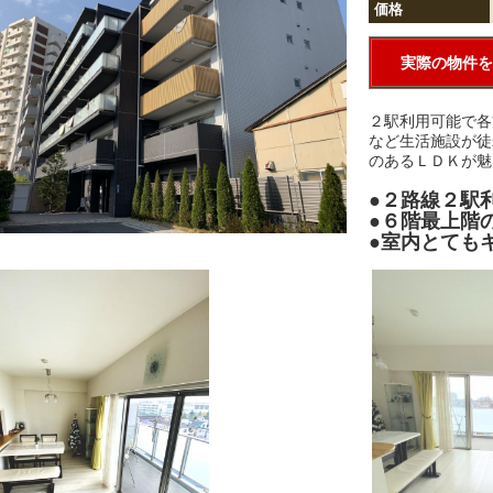
価格
実際の物件を
２駅利用可能で各
など生活施設が徒
のあるＬＤＫが魅
●２路線２駅
●６階最上階
●室内とても