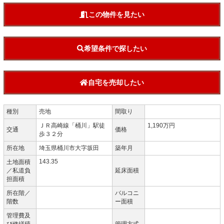
この物件を見たい
希望条件で探したい
自宅を売却したい
種別
売地
間取り
ＪＲ高崎線「桶川」駅徒
1,190万円
交通
価格
歩３２分
所在地
埼玉県桶川市大字坂田
築年月
143.35
土地面積
／私道負
延床面積
担面積
所在階／
バルコニ
階数
ー面積
管理費及
び修繕積
管理方式