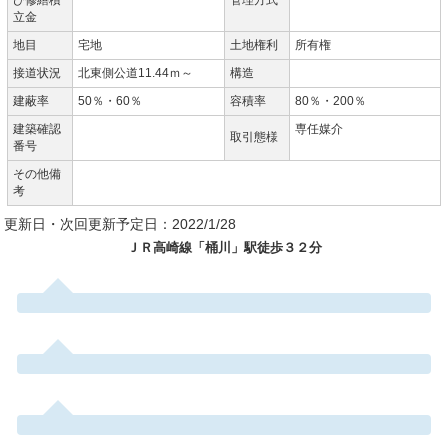
立金
地目
宅地
土地権利
所有権
接道状況
北東側公道11.44ｍ～
構造
建蔽率
50％・60％
容積率
80％・200％
建築確認
専任媒介
取引態様
番号
その他備
考
更新日・次回更新予定日：2022/1/28
ＪＲ高崎線「桶川」駅徒歩３２分