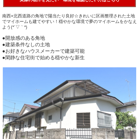
南西×北西道路の角地で陽当たり良好☆きれいに区画整理された土地
でマイホームも建てやすい！穏やかな環境で夢のマイホームをかなえ
よう(*´▽｀*)
●開放感のある角地
●建築条件なしの土地
●お好きなハウスメーカーで建築可能
●閑静な住宅街で始める穏やかな新生