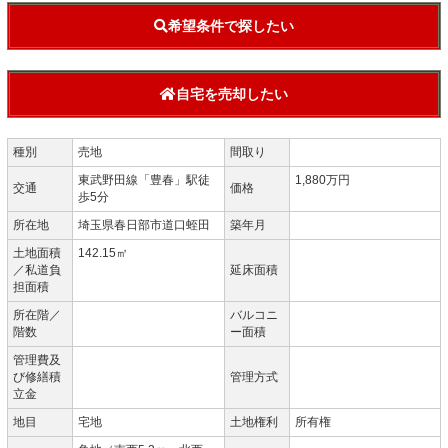
希望条件で探したい
自宅を売却したい
種別
売地
間取り
東武野田線「豊春」駅徒
1,880万円
交通
価格
歩5分
所在地
埼玉県春日部市道口蛭田
築年月
土地面積
142.15㎡
／私道負
延床面積
担面積
所在階／
バルコニ
階数
ー面積
管理費及
び修繕積
管理方式
立金
地目
宅地
土地権利
所有権