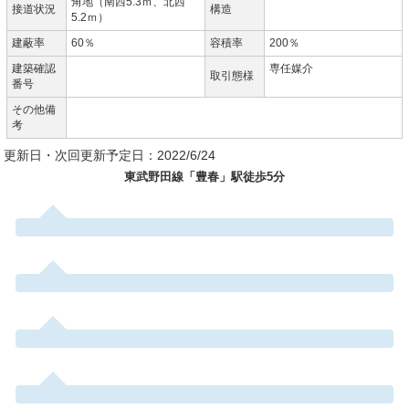
角地（南西5.3ｍ、北西
接道状況
構造
5.2ｍ）
建蔽率
60％
容積率
200％
建築確認
専任媒介
取引態様
番号
その他備
考
更新日・次回更新予定日：2022/6/24
東武野田線「豊春」駅徒歩5分