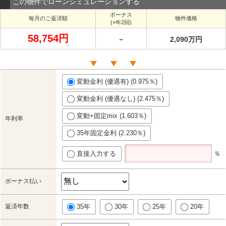
この物件でローンシミュレーションする
ボーナス
毎月のご返済額
物件価格
(×年2回)
58,754円
－
2,090万円
変動金利 (優遇有) (0.975％)
変動金利 (優遇なし) (2.475％)
変動+固定mix (1.603％)
年利率
35年固定金利 (2.230％)
直接入力する
％
ボーナス払い
返済年数
35年
30年
25年
20年