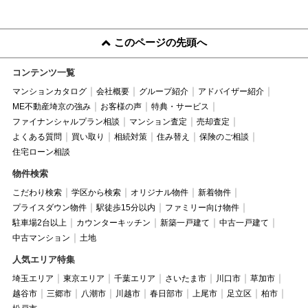
このページの先頭へ
コンテンツ一覧
マンションカタログ
会社概要
グループ紹介
アドバイザー紹介
ME不動産埼京の強み
お客様の声
特典・サービス
ファイナンシャルプラン相談
マンション査定
売却査定
よくある質問
買い取り
相続対策
住み替え
保険のご相談
住宅ローン相談
物件検索
こだわり検索
学区から検索
オリジナル物件
新着物件
プライスダウン物件
駅徒歩15分以内
ファミリー向け物件
駐車場2台以上
カウンターキッチン
新築一戸建て
中古一戸建て
中古マンション
土地
人気エリア特集
埼玉エリア
東京エリア
千葉エリア
さいたま市
川口市
草加市
越谷市
三郷市
八潮市
川越市
春日部市
上尾市
足立区
柏市