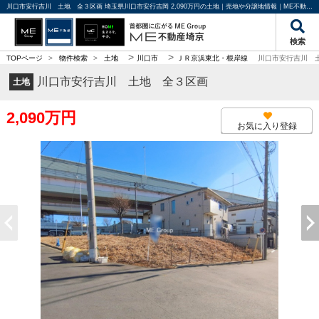
川口市安行吉川 土地 全３区画 埼玉県川口市安行吉岡 2,090万円の土地｜売地や分譲地情報｜ME不動産埼京
検索
>
>
TOPページ
>
物件検索
>
土地
川口市
ＪＲ京浜東北・根岸線
川口市安行吉川 
川口市安行吉川 土地 全３区画
土地
2,090万円
お気に入り登録