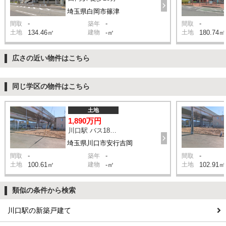
埼玉県白岡市篠津
-
-
-
間取
築年
間取
土地
134.46㎡
建物
-㎡
土地
180.74㎡
広さの近い物件はこちら
同じ学区の物件はこちら
土地
1,890万円
川口駅 バス18分 停歩6分
埼玉県川口市安行吉岡
-
-
-
間取
築年
間取
土地
100.61㎡
建物
-㎡
土地
102.91㎡
類似の条件から検索
川口駅の新築戸建て