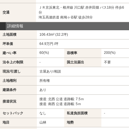
ＪＲ京浜東北・根岸線 川口駅 赤井田畑 バス18分 停歩6
交通
分
埼玉高速鉄道 南鳩ヶ谷駅 徒歩28分
詳細情報
土地面積
106.43m² (32.2坪)
坪単価
64.9万円 /坪
60(%)
200(%)
建ぺい率
容積率
法令上の制限
-
国土法届出
不要
現況/引渡し
古屋あり/相談
土地権利
所有権
建築条件
あり
接道: 北西 公道 道路幅: 7.5ｍ
接道状況
接道: 南西 公道 道路幅: 5ｍ
セットバック
なし
私道負担面積
-
地目
山林
地勢