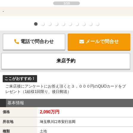
1/10
-
電話で問合わせ
メールで問合せ
来店予約
ここがおすすめ！
ご来店後にアンケートにお答え頂くと３，０００円のQUOカードをプ
レゼント（1組様1回限り、後日郵送）
基本情報
2,090万円
価格
所在地
埼玉県川口市安行吉岡
種類
土地