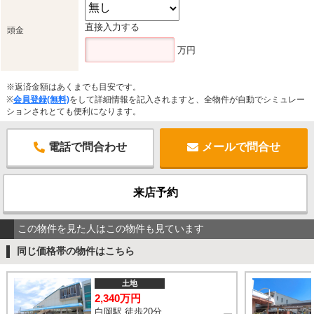
直接入力する
頭金
万円
※返済金額はあくまでも目安です。
※
会員登録(無料)
をして詳細情報を記入されますと、全物件が自動でシミュレー
ションされとても便利になります。
電話で問合わせ
メールで問合せ
来店予約
この物件を見た人はこの物件も見ています
同じ価格帯の物件はこちら
土地
2,340万円
白岡駅 徒歩20分