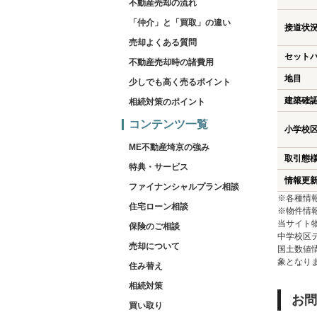
不動産売却の流れ
「仲介」と「買取」の違い
接道状
売却よくある質問
セット
不動産売却時の諸費用
地目
少しでも高く売るポイント
建築確
相続対策のポイント
コンテンツ一覧
小学校
ME不動産埼京の強み
取引態
特典・サービス
情報更
ファイナンシャルプラン相談
※各種情
住宅ローン相談
※物件情
当サイト
保険のご相談
中学校区
売却について
国土数値
象となり
住み替え
相続対策
お問
買い取り