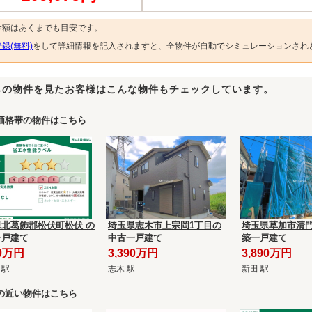
金額はあくまでも目安です。
録(無料)
をして詳細情報を記入されますと、全物件が自動でシミュレーションされ
らの物件を見たお客様はこんな物件もチェックしています。
価格帯の物件はこちら
県北葛飾郡松伏町松伏 の
埼玉県志木市上宗岡1丁目の
埼玉県草加市清門
一戸建て
中古一戸建て
築一戸建て
80万円
3,390万円
3,890万円
 駅
志木 駅
新田 駅
の近い物件はこちら