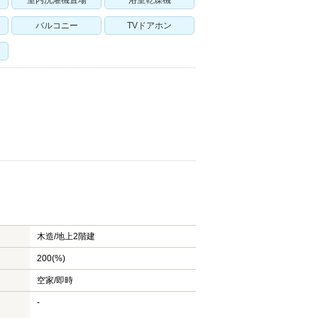
室内洗濯機置場
浴室乾燥機
バルコニー
TVドアホン
木造/
地上2階建
200(%)
空家/即時
-