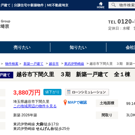
物件検索
築一戸建て｜分譲住宅や新築物件｜ME不動産埼京
0120-
TEL
定休日：水曜 営
売りたい
知りたい
会社
>
>
>
>
物件検索
>
新築一戸建て
越谷市
東武伊勢崎線
越谷市下間久里 ３期 新築
越谷市下間久里 ３期 新築一戸建て 全１棟
戸建て
3,880万円
値下がり
埼玉県越谷市下間久里
MAPで確認
土地面積
99.1
この地域周辺の物件を見る
新築 2026年築
間取り
3LD
東武伊勢崎線
大袋
/徒歩17分
東武伊勢崎線
せんげん台
/徒歩25分