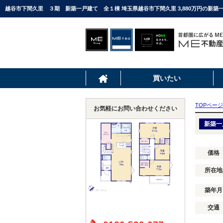
越谷市下間久里 ３期 新築一戸建て 全１棟 埼玉県越谷市下間久里 3,880万円の新
買いたい
TOPページ
お気軽にお問い合わせください
新築一
価格
所在地
築年月
交通