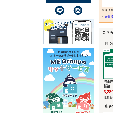
※返済
※
会員登
こち
同じ
埼玉
新築
3,2
北越谷
広さ