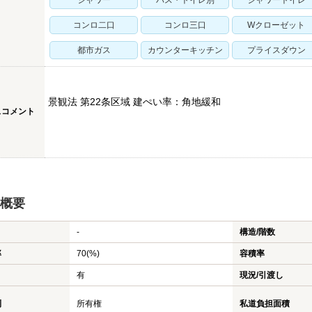
シャワー
バス・トイレ別
シャワートイレ
コンロ二口
コンロ三口
Wクローゼット
都市ガス
カウンターキッチン
プライスダウン
景観法 第22条区域 建ぺい率：角地緩和
スコメント
概要
-
構造/階数
率
70(%)
容積率
有
現況/引渡し
利
所有権
私道負担面積