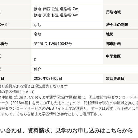
接道: 南西 公道 道路幅: 7ｍ
況
用途地域
接道: 東南 私道 道路幅: 4ｍ
バック
なし
法令上の制限
宅地
地勢
認番号
第25UDI1W建10342号
都市計画
区
中学校区
()
様
仲介
新日
2026年08月05日
次回更新日
報と差異がある場合は現況優先となります
報の学区情報について
物件情報に記載されております通学区域(学区)情報は、国土数値情報ダウンロードサ
データ【2016年度】を元に加工したものですので、記載情報が現在の学区域と異な
情報ダウンロードサービスのWEBサイト上で記述通り、データは必ずしも正確とは言
ますので、そちらを踏まえ学区情報は参考としてご活用下さい。
い合わせ、資料請求、見学のお申し込みはこちらから