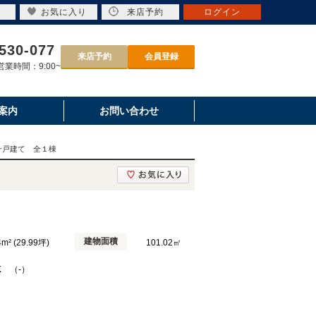
お気に入り
来店予約
ログイン
530-077
来店予約
会員登録
業時間：9:00~
案内
お問い合わせ
一戸建て 全１棟
建物面積
4m² (29.99坪)
101.02㎡
K （-）