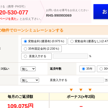
ける（携帯･PHS可）
お問い合わせ番号をお伝えください
20-530-077
RHS-990993069
ページを見た」
とお伝え下さい。
の物件でローンシミュレーションする
変動金利 (優遇有) (0.975％)
変動金利 (優遇なし) (2.47
率
35年固定金利 (2.230％)
直接入力する
％
ナス払い
返済年数
35年
3
直接入力する
万
毎月のご返済額
ボーナス(×年2回)
109,075円
－