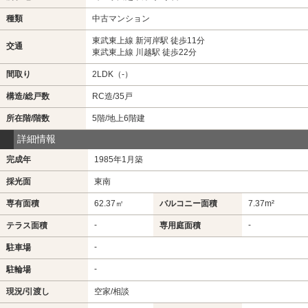
種類
中古マンション
東武東上線 新河岸駅 徒歩11分
交通
東武東上線 川越駅 徒歩22分
間取り
2LDK（-）
構造/総戸数
RC造/35戸
所在階/階数
5階/地上6階建
詳細情報
完成年
1985年1月築
採光面
東南
専有面積
62.37㎡
バルコニー面積
7.37m²
-
-
テラス面積
専用庭面積
-
駐車場
-
駐輪場
現況/引渡し
空家/相談