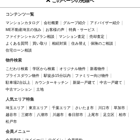
このページの先頭へ
コンテンツ一覧
マンションカタログ
会社概要
グループ紹介
アドバイザー紹介
ME不動産埼京の強み
お客様の声
特典・サービス
ファイナンシャルプラン相談
マンション査定
売却査定
よくある質問
買い取り
相続対策
住み替え
保険のご相談
住宅ローン相談
物件検索
こだわり検索
学区から検索
オリジナル物件
新着物件
プライスダウン物件
駅徒歩15分以内
ファミリー向け物件
駐車場2台以上
カウンターキッチン
新築一戸建て
中古一戸建て
中古マンション
土地
人気エリア特集
埼玉エリア
東京エリア
千葉エリア
さいたま市
川口市
草加市
越谷市
三郷市
八潮市
川越市
春日部市
上尾市
足立区
柏市
松戸市
会員メニュー