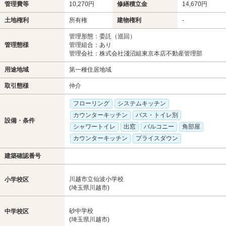
管理費等
10,270円
修繕積立金
14,670円
土地権利
所有権
建物権利
-
管理形態：委託（巡回）
管理態様
管理組合：あり
管理会社：株式会社淺沼組東京本店不動産管理部
用途地域
第一種住居地域
取引態様
仲介
フローリング
システムキッチン
カウンターキッチン
バス・トイレ別
設備・条件
シャワートイレ
出窓
バルコニー
角部屋
カウンターキッチン
プライスダウン
建築確認番号
川越市立仙波小学校
小学校区
(埼玉県川越市)
砂中学校
中学校区
(埼玉県川越市)