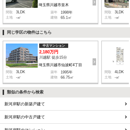
埼玉県川越市並木
3LDK
3LDK
間取
築年
1998年
間取
土地
-㎡
建物
65.1㎡
土地
-㎡
同じ学区の物件はこちら
中古マンション
2,180万円
川越駅 徒歩15分
埼玉県川越市仙波町4丁目
3LDK
4LDK
間取
築年
1995年
間取
土地
-㎡
建物
66.75㎡
土地
-㎡
類似の条件から検索
新河岸駅の新築戸建て
新河岸駅の中古戸建て