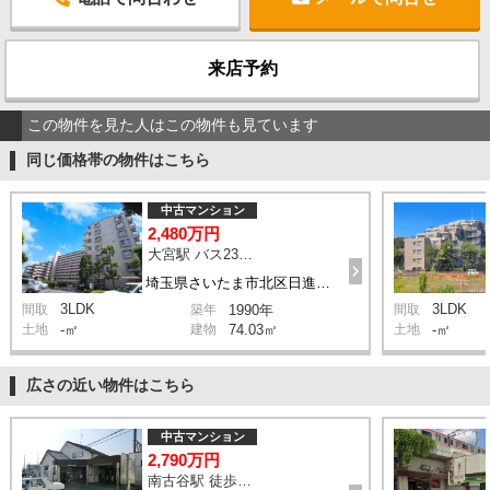
来店予約
この物件を見た人はこの物件も見ています
同じ価格帯の物件はこちら
中古マンション
2,480万円
大宮駅 バス23分 停歩2分
埼玉県さいたま市北区日進町1丁目
3LDK
3LDK
間取
築年
1990年
間取
土地
-㎡
建物
74.03㎡
土地
-㎡
広さの近い物件はこちら
中古マンション
2,790万円
南古谷駅 徒歩4分