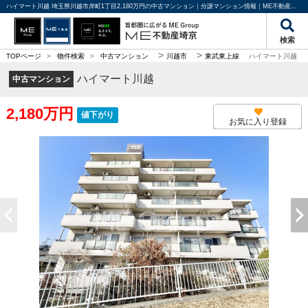
ハイマート川越 埼玉県川越市岸町1丁目2,180万円の中古マンション｜分譲マンション情報｜ME不動産埼京
検索
>
>
TOPページ
>
物件検索
>
中古マンション
川越市
東武東上線
ハイマート川越
ハイマート川越
中古マンション
2,180万円
値下がり
お気に入り登録