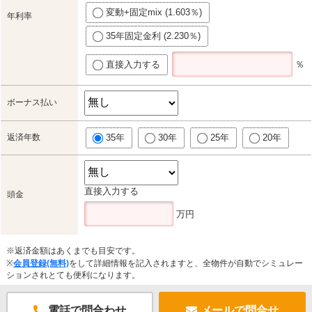
変動+固定mix (1.603％)
年利率
35年固定金利 (2.230％)
直接入力する
％
ボーナス払い
返済年数
35年
30年
25年
20年
直接入力する
頭金
万円
※返済金額はあくまでも目安です。
※
会員登録(無料)
をして詳細情報を記入されますと、全物件が自動でシミュレー
ションされとても便利になります。
電話で問合わせ
メールで問合せ