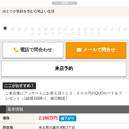
1/30
ゆとりが笑顔を生む心地よい生活
電話で問合わせ
メールで問合せ
来店予約
ここがおすすめ！
ご来店後にアンケートにお答え頂くと３，０００円のQUOカードをプ
レゼント（1組様1回限り、後日郵送）
基本情報
2,180万円
価格
値下がり
所在地
埼玉県川越市岸町1丁目