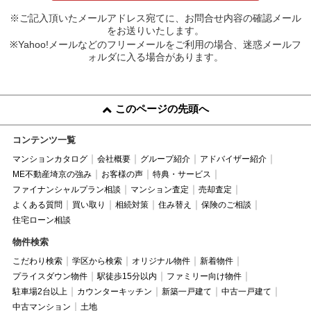
※ご記入頂いたメールアドレス宛てに、お問合せ内容の確認メール
をお送りいたします。
※Yahoo!メールなどのフリーメールをご利用の場合、迷惑メールフ
ォルダに入る場合があります。
このページの先頭へ
コンテンツ一覧
マンションカタログ
会社概要
グループ紹介
アドバイザー紹介
ME不動産埼京の強み
お客様の声
特典・サービス
ファイナンシャルプラン相談
マンション査定
売却査定
よくある質問
買い取り
相続対策
住み替え
保険のご相談
住宅ローン相談
物件検索
こだわり検索
学区から検索
オリジナル物件
新着物件
プライスダウン物件
駅徒歩15分以内
ファミリー向け物件
駐車場2台以上
カウンターキッチン
新築一戸建て
中古一戸建て
中古マンション
土地