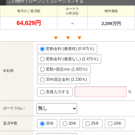
この物件でローンシミュレーションする
ボーナス
毎月のご返済額
物件価格
(×年2回)
64,629円
－
2,299万円
変動金利 (優遇有) (0.975％)
変動金利 (優遇なし) (2.475％)
変動+固定mix (1.603％)
年利率
35年固定金利 (2.230％)
直接入力する
％
ボーナス払い
返済年数
35年
30年
25年
20年