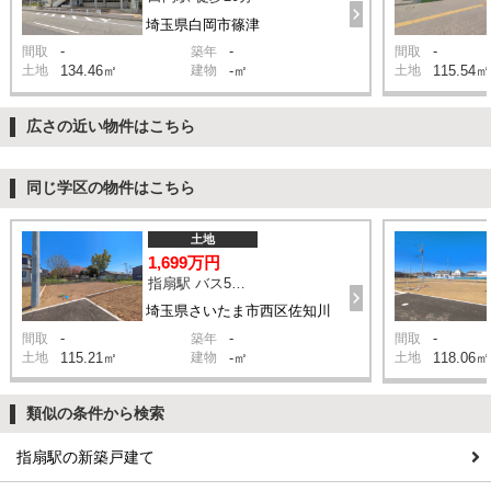
埼玉県白岡市篠津
-
-
-
間取
築年
間取
土地
134.46㎡
建物
-㎡
土地
115.54㎡
広さの近い物件はこちら
同じ学区の物件はこちら
土地
1,699万円
指扇駅 バス5分 停歩3分
埼玉県さいたま市西区佐知川
-
-
-
間取
築年
間取
土地
115.21㎡
建物
-㎡
土地
118.06㎡
類似の条件から検索
指扇駅の新築戸建て