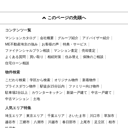
このページの先頭へ
コンテンツ一覧
マンションカタログ
会社概要
グループ紹介
アドバイザー紹介
ME不動産埼京の強み
お客様の声
特典・サービス
ファイナンシャルプラン相談
マンション査定
売却査定
よくある質問
買い取り
相続対策
住み替え
保険のご相談
住宅ローン相談
物件検索
こだわり検索
学区から検索
オリジナル物件
新着物件
プライスダウン物件
駅徒歩15分以内
ファミリー向け物件
駐車場2台以上
カウンターキッチン
新築一戸建て
中古一戸建て
中古マンション
土地
人気エリア特集
埼玉エリア
東京エリア
千葉エリア
さいたま市
川口市
草加市
越谷市
三郷市
八潮市
川越市
春日部市
上尾市
足立区
柏市