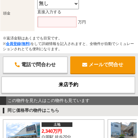
直接入力する
頭金
万円
※返済金額はあくまでも目安です。
※
会員登録(無料)
をして詳細情報を記入されますと、全物件が自動でシミュレー
ションされとても便利になります。
電話で問合わせ
メールで問合せ
来店予約
この物件を見た人はこの物件も見ています
同じ価格帯の物件はこちら
土地
2,340万円
白岡駅 徒歩20分