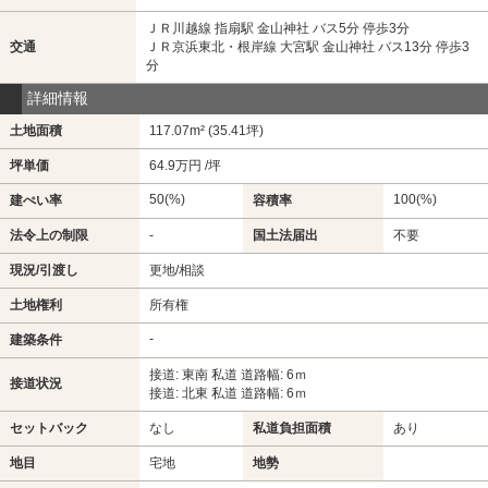
ＪＲ川越線 指扇駅 金山神社 バス5分 停歩3分
交通
ＪＲ京浜東北・根岸線 大宮駅 金山神社 バス13分 停歩3
分
詳細情報
土地面積
117.07m² (35.41坪)
坪単価
64.9万円 /坪
50(%)
100(%)
建ぺい率
容積率
法令上の制限
-
国土法届出
不要
現況/引渡し
更地/相談
土地権利
所有権
-
建築条件
接道: 東南 私道 道路幅: 6ｍ
接道状況
接道: 北東 私道 道路幅: 6ｍ
セットバック
なし
私道負担面積
あり
地目
宅地
地勢