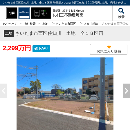
さいたま市西区佐知川 土地 全１８区画 埼玉県さいたま市西区佐知川 2,299万円の土地｜売地や分譲地情報｜ME不動産埼京
検索
>
>
TOPページ
>
物件検索
>
土地
さいたま市西区
ＪＲ川越線
さいたま市西区佐知
さいたま市西区佐知川 土地 全１８区画
土地
2,299万円
値下がり
お気に入り登録