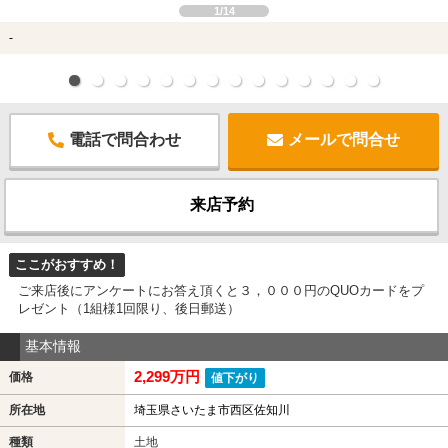
1/14
-
電話で問合わせ
メールで問合せ
来店予約
ここがおすすめ！
ご来店後にアンケートにお答え頂くと３，０００円のQUOカードをプ
レゼント（1組様1回限り、後日郵送）
基本情報
2,299万円
価格
値下がり
所在地
埼玉県さいたま市西区佐知川
種類
土地