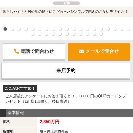
1/30
暮らしやすさと居心地の良さにこだわったシンプルで飽きのこないデザイン ！
電話で問合わせ
メールで問合せ
来店予約
ここがおすすめ！
ご来店後にアンケートにお答え頂くと３，０００円のQUOカードをプ
レゼント（1組様1回限り、後日郵送）
基本情報
2,850万円
価格
所在地
埼玉県上尾市領家