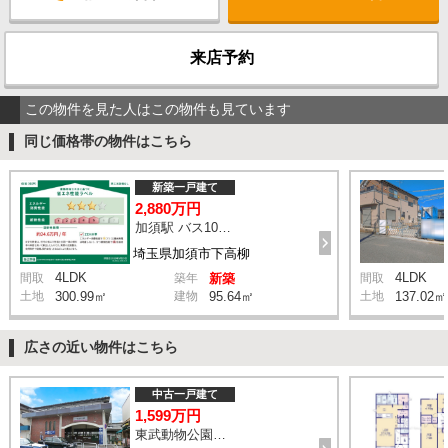
来店予約
この物件を見た人はこの物件も見ています
同じ価格帯の物件はこちら
新築一戸建て
2,880万円
加須駅 バス10分 停歩6分
埼玉県加須市下高柳
4LDK
4LDK
間取
築年
新築
間取
土地
300.99㎡
建物
95.64㎡
土地
137.02㎡
広さの近い物件はこちら
中古一戸建て
1,599万円
東武動物公園駅 徒歩24分