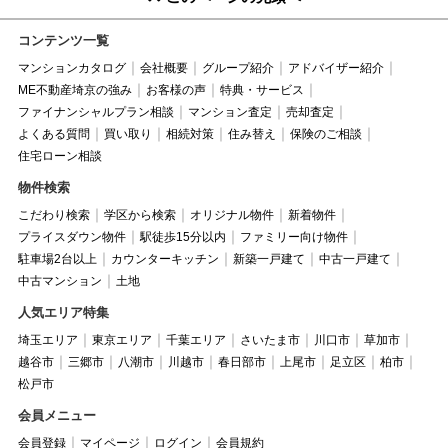
コンテンツ一覧
マンションカタログ
会社概要
グループ紹介
アドバイザー紹介
ME不動産埼京の強み
お客様の声
特典・サービス
ファイナンシャルプラン相談
マンション査定
売却査定
よくある質問
買い取り
相続対策
住み替え
保険のご相談
住宅ローン相談
物件検索
こだわり検索
学区から検索
オリジナル物件
新着物件
プライスダウン物件
駅徒歩15分以内
ファミリー向け物件
駐車場2台以上
カウンターキッチン
新築一戸建て
中古一戸建て
中古マンション
土地
人気エリア特集
埼玉エリア
東京エリア
千葉エリア
さいたま市
川口市
草加市
越谷市
三郷市
八潮市
川越市
春日部市
上尾市
足立区
柏市
松戸市
会員メニュー
会員登録
マイページ
ログイン
会員規約