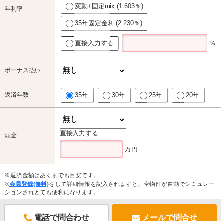
変動+固定mix (1.603％)
年利率
35年固定金利 (2.230％)
直接入力する
％
ボーナス払い
返済年数
35年
30年
25年
20年
直接入力する
頭金
万円
※返済金額はあくまでも目安です。
※
会員登録(無料)
をして詳細情報を記入されますと、全物件が自動でシミュレー
ションされとても便利になります。
電話で問合わせ
メールで問合せ