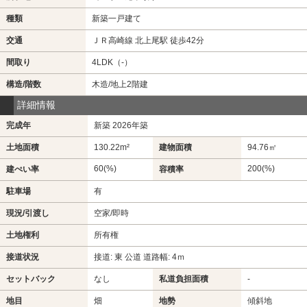
種類
新築一戸建て
交通
ＪＲ高崎線 北上尾駅 徒歩42分
間取り
4LDK（-）
構造/階数
木造/地上2階建
詳細情報
完成年
新築 2026年築
土地面積
130.22m²
建物面積
94.76㎡
60(%)
200(%)
建ぺい率
容積率
駐車場
有
現況/引渡し
空家/即時
土地権利
所有権
接道状況
接道: 東 公道 道路幅: 4ｍ
セットバック
なし
私道負担面積
-
地目
畑
地勢
傾斜地