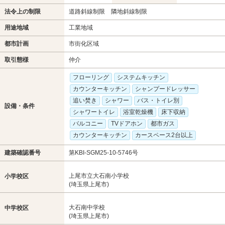
法令上の制限
道路斜線制限 隣地斜線制限
用途地域
工業地域
都市計画
市街化区域
取引態様
仲介
フローリング
システムキッチン
カウンターキッチン
シャンプードレッサー
追い焚き
シャワー
バス・トイレ別
設備・条件
シャワートイレ
浴室乾燥機
床下収納
バルコニー
TVドアホン
都市ガス
カウンターキッチン
カースペース2台以上
建築確認番号
第KBI-SGM25-10-5746号
上尾市立大石南小学校
小学校区
(埼玉県上尾市)
大石南中学校
中学校区
(埼玉県上尾市)