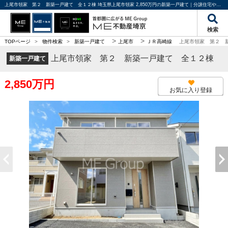
上尾市領家 第２ 新築一戸建て 全１２棟 埼玉県上尾市領家 2,850万円の新築一戸建て｜分譲住宅や新築物件｜ME不動産埼京
検索
>
>
TOPページ
>
物件検索
>
新築一戸建て
上尾市
ＪＲ高崎線
上尾市領家 第２ 
上尾市領家 第２ 新築一戸建て 全１２棟
新築一戸建て
2,850万円
お気に入り登録