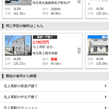
埼玉県北葛飾郡杉戸町杉戸
3LDK
4LDK
間取
築年
2000年
間取
土地
161.30㎡
建物
96.88㎡
土地
120.25㎡
同じ学区の物件はこちら
新築一戸建て
2,700万円
北上尾駅 徒歩42分
埼玉県上尾市領家
4LDK
4LDK
間取
築年
新築
間取
土地
125.23㎡
建物
95.58㎡
土地
125.08㎡
類似の条件から検索
北上尾駅の新築戸建て
北上尾駅の中古戸建て
北上尾駅のマンション