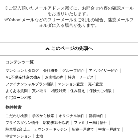
※ご記入頂いたメールアドレス宛てに、お問合せ内容の確認メール
をお送りいたします。
※Yahoo!メールなどのフリーメールをご利用の場合、迷惑メールフ
ォルダに入る場合があります。
このページの先頭へ
コンテンツ一覧
マンションカタログ
会社概要
グループ紹介
アドバイザー紹介
ME不動産埼京の強み
お客様の声
特典・サービス
ファイナンシャルプラン相談
マンション査定
売却査定
よくある質問
買い取り
相続対策
住み替え
保険のご相談
住宅ローン相談
物件検索
こだわり検索
学区から検索
オリジナル物件
新着物件
プライスダウン物件
駅徒歩15分以内
ファミリー向け物件
駐車場2台以上
カウンターキッチン
新築一戸建て
中古一戸建て
中古マンション
土地