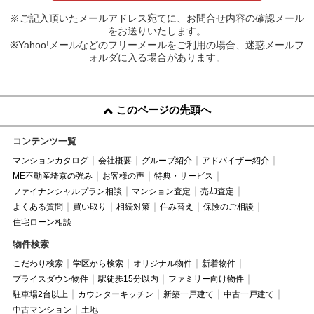
※ご記入頂いたメールアドレス宛てに、お問合せ内容の確認メール
をお送りいたします。
※Yahoo!メールなどのフリーメールをご利用の場合、迷惑メールフ
ォルダに入る場合があります。
このページの先頭へ
コンテンツ一覧
マンションカタログ
会社概要
グループ紹介
アドバイザー紹介
ME不動産埼京の強み
お客様の声
特典・サービス
ファイナンシャルプラン相談
マンション査定
売却査定
よくある質問
買い取り
相続対策
住み替え
保険のご相談
住宅ローン相談
物件検索
こだわり検索
学区から検索
オリジナル物件
新着物件
プライスダウン物件
駅徒歩15分以内
ファミリー向け物件
駐車場2台以上
カウンターキッチン
新築一戸建て
中古一戸建て
中古マンション
土地