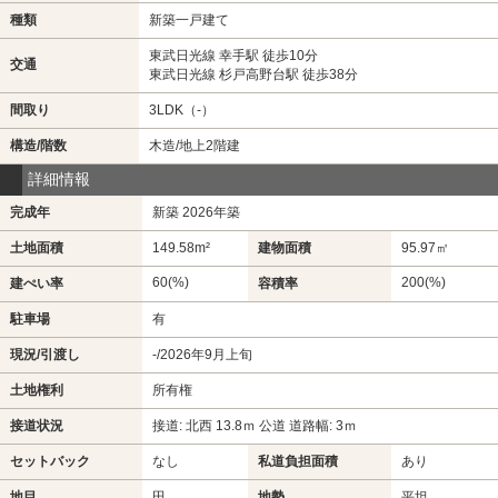
種類
新築一戸建て
東武日光線 幸手駅 徒歩10分
交通
東武日光線 杉戸高野台駅 徒歩38分
間取り
3LDK（-）
構造/階数
木造/地上2階建
詳細情報
完成年
新築 2026年築
土地面積
149.58m²
建物面積
95.97㎡
60(%)
200(%)
建ぺい率
容積率
駐車場
有
現況/引渡し
-/2026年9月上旬
土地権利
所有権
接道状況
接道: 北西 13.8ｍ 公道 道路幅: 3ｍ
セットバック
なし
私道負担面積
あり
地目
田
地勢
平坦