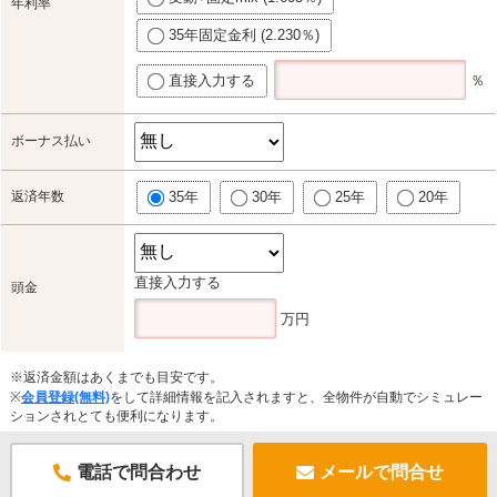
年利率
35年固定金利 (2.230％)
直接入力する
％
ボーナス払い
返済年数
35年
30年
25年
20年
直接入力する
頭金
万円
※返済金額はあくまでも目安です。
※
会員登録(無料)
をして詳細情報を記入されますと、全物件が自動でシミュレー
ションされとても便利になります。
電話で問合わせ
メールで問合せ