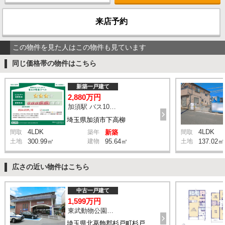
来店予約
この物件を見た人はこの物件も見ています
同じ価格帯の物件はこちら
新築一戸建て
2,880万円
加須駅 バス10分 停歩6分
埼玉県加須市下高柳
4LDK
4LDK
間取
築年
新築
間取
土地
300.99㎡
建物
95.64㎡
土地
137.02㎡
広さの近い物件はこちら
中古一戸建て
1,599万円
東武動物公園駅 徒歩24分
埼玉県北葛飾郡杉戸町杉戸