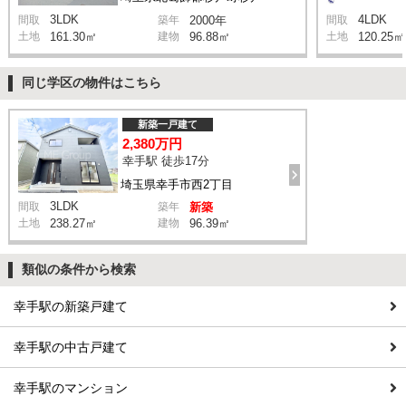
3LDK
4LDK
間取
築年
2000年
間取
土地
161.30㎡
建物
96.88㎡
土地
120.25㎡
同じ学区の物件はこちら
新築一戸建て
2,380万円
幸手駅 徒歩17分
埼玉県幸手市西2丁目
3LDK
間取
築年
新築
土地
238.27㎡
建物
96.39㎡
類似の条件から検索
幸手駅の新築戸建て
幸手駅の中古戸建て
幸手駅のマンション