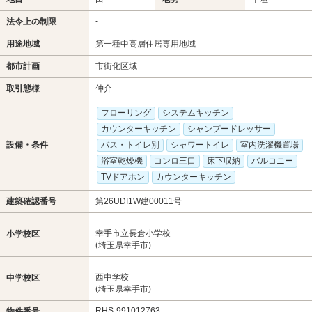
-
法令上の制限
用途地域
第一種中高層住居専用地域
都市計画
市街化区域
取引態様
仲介
フローリング
システムキッチン
カウンターキッチン
シャンプードレッサー
設備・条件
バス・トイレ別
シャワートイレ
室内洗濯機置場
浴室乾燥機
コンロ三口
床下収納
バルコニー
TVドアホン
カウンターキッチン
建築確認番号
第26UDI1W建00011号
幸手市立長倉小学校
小学校区
(埼玉県幸手市)
西中学校
中学校区
(埼玉県幸手市)
RHS-991012763
物件番号