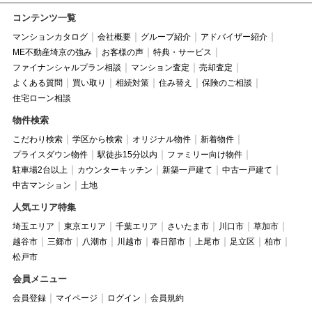
コンテンツ一覧
マンションカタログ
会社概要
グループ紹介
アドバイザー紹介
ME不動産埼京の強み
お客様の声
特典・サービス
ファイナンシャルプラン相談
マンション査定
売却査定
よくある質問
買い取り
相続対策
住み替え
保険のご相談
住宅ローン相談
物件検索
こだわり検索
学区から検索
オリジナル物件
新着物件
プライスダウン物件
駅徒歩15分以内
ファミリー向け物件
駐車場2台以上
カウンターキッチン
新築一戸建て
中古一戸建て
中古マンション
土地
人気エリア特集
埼玉エリア
東京エリア
千葉エリア
さいたま市
川口市
草加市
越谷市
三郷市
八潮市
川越市
春日部市
上尾市
足立区
柏市
松戸市
会員メニュー
会員登録
マイページ
ログイン
会員規約