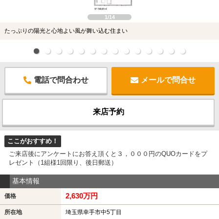
1/14
たっぷりの陽光と心地よい風が舞い込む住まい
電話で問合わせ
メールで問合せ
来店予約
ここがおすすめ！
ご来店後にアンケートにお答え頂くと３，０００円のQUOカードをプ
レゼント（1組様1回限り、後日郵送）
基本情報
2,630万円
価格
所在地
埼玉県幸手市中5丁目