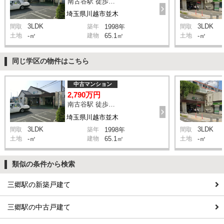
南古谷駅 徒歩4分
埼玉県川越市並木
3LDK
3LDK
間取
築年
1998年
間取
土地
-㎡
建物
65.1㎡
土地
-㎡
同じ学区の物件はこちら
中古マンション
2,790万円
南古谷駅 徒歩4分
埼玉県川越市並木
3LDK
3LDK
間取
築年
1998年
間取
土地
-㎡
建物
65.1㎡
土地
-㎡
類似の条件から検索
三郷駅の新築戸建て
三郷駅の中古戸建て