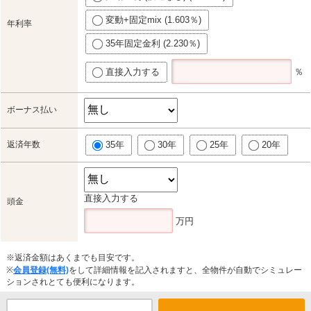
変動+固定mix (1.603％)
年利率
35年固定金利 (2.230％)
直接入力する
％
ボーナス払い
返済年数
35年
30年
25年
20年
直接入力する
頭金
万円
※返済金額はあくまでも目安です。
※
会員登録(無料)
をして詳細情報を記入されますと、全物件が自動でシミュレー
ションされとても便利になります。