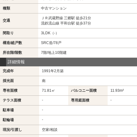
種類
中古マンション
ＪＲ武蔵野線 三郷駅 徒歩21分
交通
流鉄流山線 平和台駅 徒歩37分
間取り
3LDK（-）
構造/総戸数
SRC造/78戸
所在階/階数
7階/地上10階建
詳細情報
完成年
1991年2月築
採光面
南
専有面積
71.81㎡
バルコニー面積
11.93m²
-
-
テラス面積
専用庭面積
-
駐車場
-
駐輪場
現況/引渡し
空家/相談