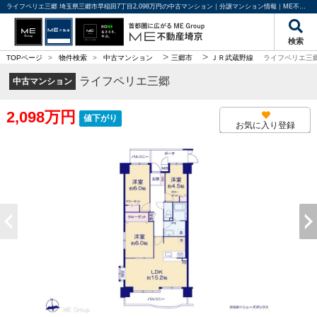
ライフペリエ三郷 埼玉県三郷市早稲田7丁目2,098万円の中古マンション｜分譲マンション情報｜ME不動産埼京
検索
>
>
TOPページ
>
物件検索
>
中古マンション
三郷市
ＪＲ武蔵野線
ライフペリエ三
ライフペリエ三郷
中古マンション
2,098万円
値下がり
お気に入り登録