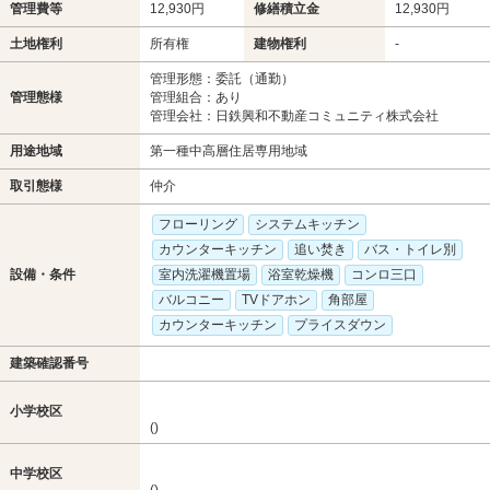
管理費等
12,930円
修繕積立金
12,930円
土地権利
所有権
建物権利
-
管理形態：委託（通勤）
管理態様
管理組合：あり
管理会社：日鉄興和不動産コミュニティ株式会社
用途地域
第一種中高層住居専用地域
取引態様
仲介
フローリング
システムキッチン
カウンターキッチン
追い焚き
バス・トイレ別
設備・条件
室内洗濯機置場
浴室乾燥機
コンロ三口
バルコニー
TVドアホン
角部屋
カウンターキッチン
プライスダウン
建築確認番号
小学校区
()
中学校区
()