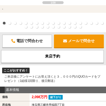
1/30
-
電話で問合わせ
メールで問合せ
来店予約
ここがおすすめ！
ご来店後にアンケートにお答え頂くと３，０００円のQUOカードをプ
レゼント（1組様1回限り、後日郵送）
基本情報
2,098万円
価格
値下がり
所在地
埼玉県三郷市早稲田7丁目