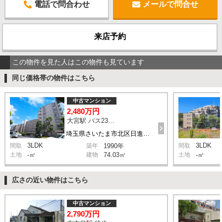
電話で問合わせ
メールで問合せ
来店予約
この物件を見た人はこの物件も見ています
同じ価格帯の物件はこちら
中古マンション
2,480万円
大宮駅 バス23分 停歩2分
埼玉県さいたま市北区日進町1丁目
3LDK
3LDK
間取
築年
1990年
間取
土地
-㎡
建物
74.03㎡
土地
-㎡
広さの近い物件はこちら
中古マンション
2,790万円