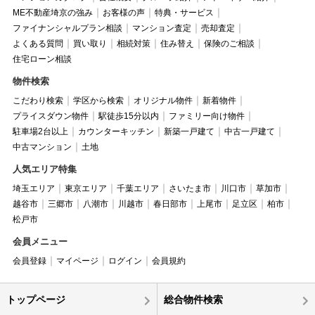
ME不動産埼京の強み
お客様の声
特典・サービス
ファイナンシャルプラン相談
マンション査定
売却査定
よくある質問
買い取り
相続対策
住み替え
保険のご相談
住宅ローン相談
物件検索
こだわり検索
学区から検索
オリジナル物件
新着物件
プライスダウン物件
駅徒歩15分以内
ファミリー向け物件
駐車場2台以上
カウンターキッチン
新築一戸建て
中古一戸建て
中古マンション
土地
人気エリア特集
埼玉エリア
東京エリア
千葉エリア
さいたま市
川口市
草加市
越谷市
三郷市
八潮市
川越市
春日部市
上尾市
足立区
柏市
松戸市
会員メニュー
会員登録
マイページ
ログイン
会員規約
トップページ
総合物件検索