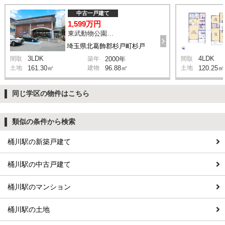
中古一戸建て
1,599万円
東武動物公園駅 徒歩24分
埼玉県北葛飾郡杉戸町杉戸
3LDK
4LDK
間取
築年
2000年
間取
土地
161.30㎡
建物
96.88㎡
土地
120.25㎡
同じ学区の物件はこちら
類似の条件から検索
桶川駅の新築戸建て
桶川駅の中古戸建て
桶川駅のマンション
桶川駅の土地