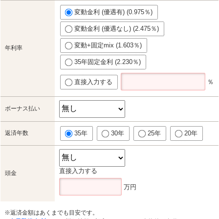
変動金利 (優遇有) (0.975％)
変動金利 (優遇なし) (2.475％)
変動+固定mix (1.603％)
年利率
35年固定金利 (2.230％)
直接入力する
％
ボーナス払い
返済年数
35年
30年
25年
20年
直接入力する
頭金
万円
※返済金額はあくまでも目安です。