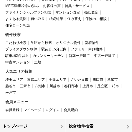
ME不動産埼京の強み
お客様の声
特典・サービス
ファイナンシャルプラン相談
マンション査定
売却査定
よくある質問
買い取り
相続対策
住み替え
保険のご相談
住宅ローン相談
物件検索
こだわり検索
学区から検索
オリジナル物件
新着物件
プライスダウン物件
駅徒歩15分以内
ファミリー向け物件
駐車場2台以上
カウンターキッチン
新築一戸建て
中古一戸建て
中古マンション
土地
人気エリア特集
埼玉エリア
東京エリア
千葉エリア
さいたま市
川口市
草加市
越谷市
三郷市
八潮市
川越市
春日部市
上尾市
足立区
柏市
松戸市
会員メニュー
会員登録
マイページ
ログイン
会員規約
トップページ
総合物件検索