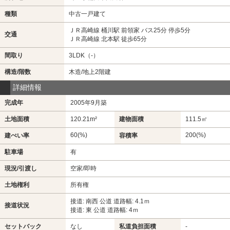
種類
中古一戸建て
ＪＲ高崎線 桶川駅 前領家 バス25分 停歩5分
交通
ＪＲ高崎線 北本駅 徒歩65分
間取り
3LDK（-）
構造/階数
木造/地上2階建
詳細情報
完成年
2005年9月築
土地面積
120.21m²
建物面積
111.5㎡
60(%)
200(%)
建ぺい率
容積率
駐車場
有
現況/引渡し
空家/即時
土地権利
所有権
接道: 南西 公道 道路幅: 4.1ｍ
接道状況
接道: 東 公道 道路幅: 4ｍ
セットバック
なし
私道負担面積
-