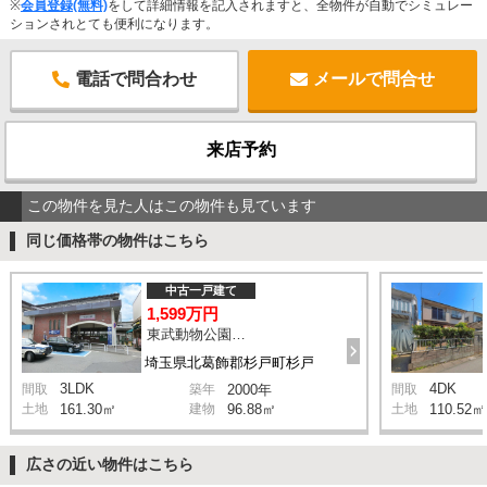
※
会員登録(無料)
をして詳細情報を記入されますと、全物件が自動でシミュレー
ションされとても便利になります。
電話で問合わせ
メールで問合せ
来店予約
この物件を見た人はこの物件も見ています
同じ価格帯の物件はこちら
中古一戸建て
1,599万円
東武動物公園駅 徒歩24分
埼玉県北葛飾郡杉戸町杉戸
3LDK
4DK
間取
築年
2000年
間取
土地
161.30㎡
建物
96.88㎡
土地
110.52㎡
広さの近い物件はこちら