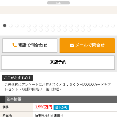
1/30
-
電話で問合わせ
メールで問合せ
来店予約
ここがおすすめ！
ご来店後にアンケートにお答え頂くと３，０００円のQUOカードをプ
レゼント（1組様1回限り、後日郵送）
基本情報
1,550万円
価格
値下がり
所在地
埼玉県桶川市川田谷