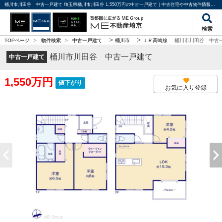
桶川市川田谷 中古一戸建て 埼玉県桶川市川田谷 1,550万円の中古一戸建て｜中古住宅や中古物件情報｜ME不動産埼京
検索
>
>
TOPページ
>
物件検索
>
中古一戸建て
桶川市
ＪＲ高崎線
桶川市川田谷 中古
桶川市川田谷 中古一戸建て
中古一戸建て
1,550万円
値下がり
お気に入り登録