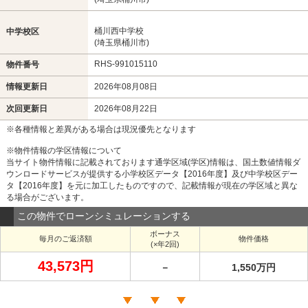
桶川西中学校
中学校区
(埼玉県桶川市)
RHS-991015110
物件番号
情報更新日
2026年08月08日
次回更新日
2026年08月22日
※各種情報と差異がある場合は現況優先となります
※物件情報の学区情報について
当サイト物件情報に記載されております通学区域(学区)情報は、国土数値情報ダ
ウンロードサービスが提供する小学校区データ【2016年度】及び中学校区デー
タ【2016年度】を元に加工したものですので、記載情報が現在の学区域と異な
る場合がございます。
この物件でローンシミュレーションする
ボーナス
毎月のご返済額
物件価格
(×年2回)
43,573円
－
1,550万円