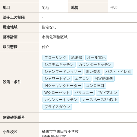
地目
宅地
地勢
平坦
-
法令上の制限
用途地域
指定なし
都市計画
市街化調整区域
取引態様
仲介
フローリング
給湯器
オール電化
システムキッチン
カウンターキッチン
シャンプードレッサー
追い焚き
バス・トイレ別
シャワートイレ
エアコン
浴室乾燥機
設備・条件
IHクッキングヒーター
コンロ三口
Wクローゼット
バルコニー
TVドアホン
カウンターキッチン
カースペース2台以上
プライスダウン
建築確認番号
桶川市立川田谷小学校
小学校区
(埼玉県桶川市)