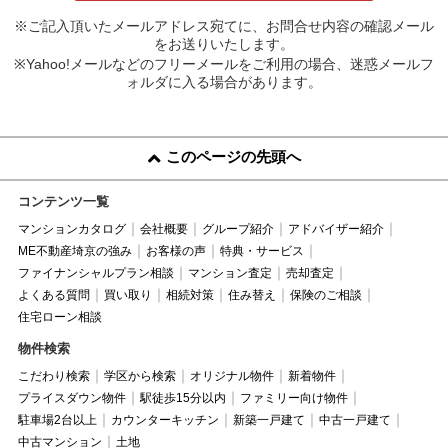
※ご記入頂いたメールアドレス宛てに、お問合せ内容の確認メール
をお送りいたします。
※Yahoo!メールなどのフリーメールをご利用の場合、迷惑メールフ
ォルダに入る場合があります。
このページの先頭へ
コンテンツ一覧
マンションカタログ
会社概要
グループ紹介
アドバイザー紹介
ME不動産埼京の強み
お客様の声
特典・サービス
ファイナンシャルプラン相談
マンション査定
売却査定
よくある質問
買い取り
相続対策
住み替え
保険のご相談
住宅ローン相談
物件検索
こだわり検索
学区から検索
オリジナル物件
新着物件
プライスダウン物件
駅徒歩15分以内
ファミリー向け物件
駐車場2台以上
カウンターキッチン
新築一戸建て
中古一戸建て
中古マンション
土地