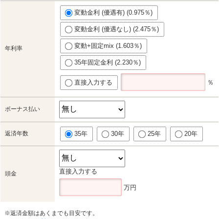
変動金利 (優遇有) (0.975％)
変動金利 (優遇なし) (2.475％)
変動+固定mix (1.603％)
年利率
35年固定金利 (2.230％)
直接入力する
％
ボーナス払い
返済年数
35年
30年
25年
20年
直接入力する
頭金
万円
※返済金額はあくまでも目安です。