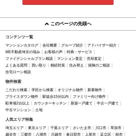
このページの先頭へ
コンテンツ一覧
マンションカタログ
会社概要
グループ紹介
アドバイザー紹介
ME不動産埼京の強み
お客様の声
特典・サービス
ファイナンシャルプラン相談
マンション査定
売却査定
よくある質問
買い取り
相続対策
住み替え
保険のご相談
住宅ローン相談
物件検索
こだわり検索
学区から検索
オリジナル物件
新着物件
プライスダウン物件
駅徒歩15分以内
ファミリー向け物件
駐車場2台以上
カウンターキッチン
新築一戸建て
中古一戸建て
中古マンション
土地
人気エリア特集
埼玉エリア
東京エリア
千葉エリア
さいたま市
川口市
草加市
越谷市
三郷市
八潮市
川越市
春日部市
上尾市
足立区
柏市