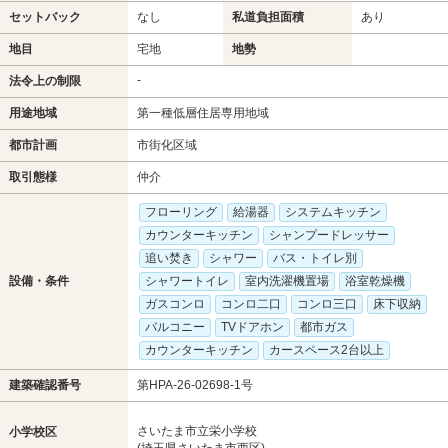
セットバック
なし
私道負担面積
あり
地目
宅地
地勢
-
法令上の制限
用途地域
第一種低層住居専用地域
都市計画
市街化区域
取引態様
仲介
フローリング
給湯器
システムキッチン
カウンターキッチン
シャンプードレッサー
追い焚き
シャワー
バス・トイレ別
設備・条件
シャワートイレ
室内洗濯機置場
浴室乾燥機
ガスコンロ
コンロ二口
コンロ三口
床下収納
バルコニー
TVドアホン
都市ガス
カウンターキッチン
カースペース2台以上
建築確認番号
第HPA-26-02698-1号
さいたま市立栄小学校
小学校区
(埼玉県さいたま市西区)