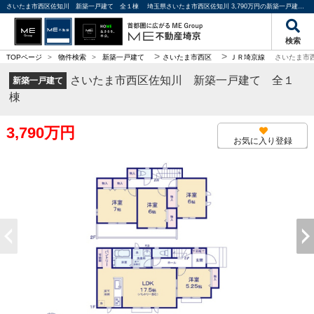
さいたま市西区佐知川 新築一戸建て 全１棟 埼玉県さいたま市西区佐知川 3,790万円の新築一戸建て｜分譲住宅や新築物件｜ME不動産埼京
検索
>
>
TOPページ
>
物件検索
>
新築一戸建て
さいたま市西区
ＪＲ埼京線
さいたま市
さいたま市西区佐知川 新築一戸建て 全１
新築一戸建て
棟
3,790万円
お気に入り登録