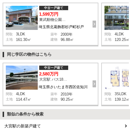
中古一戸建て
1,599万円
東武動物公園駅 徒歩24分
埼玉県北葛飾郡杉戸町杉戸
3LDK
4LDK
間取
築年
2000年
間取
土地
161.30㎡
建物
96.88㎡
土地
120.25㎡
同じ学区の物件はこちら
中古一戸建て
2,580万円
大宮駅 バス18分 停歩7分
埼玉県さいたま市西区佐知川
4LDK
3SLDK
間取
築年
2010年
間取
土地
114.47㎡
建物
90.25㎡
土地
139.12㎡
類似の条件から検索
大宮駅の新築戸建て