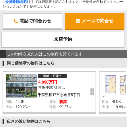
※
会員登録(無料)
をして詳細情報を記入されますと、全物件が自動でシミュレー
ションされとても便利になります。
電話で問合わせ
メールで問合せ
来店予約
この物件を見た人はこの物件も見ています
同じ価格帯の物件はこちら
新築一戸建て
4,090万円
常盤平駅 徒歩20分
千葉県松戸市小金原8丁目
4LDK
4LDK
間取
築年
新築
間取
土地
120.25㎡
建物
99.57㎡
土地
119.99㎡
広さの近い物件はこちら