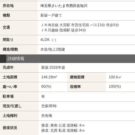
所在地
埼玉県さいたま市西区佐知川
種類
新築一戸建て
ＪＲ埼京線 大宮駅 市営住宅前 バス13分 停歩5分
交通
ＪＲ川越線 指扇駅 徒歩34分
間取り
4LDK（-）
構造/階数
木造/地上2階建
詳細情報
完成年
新築 2026年築
土地面積
146.28m²
建物面積
100.6㎡
60(%)
100(%)
建ぺい率
容積率
駐車場
有
現況/引渡し
空家/即時
土地権利
所有権
接道: 東南 公道 道路幅: 4ｍ
接道状況
接道: 北西 私道 道路幅: 4ｍ