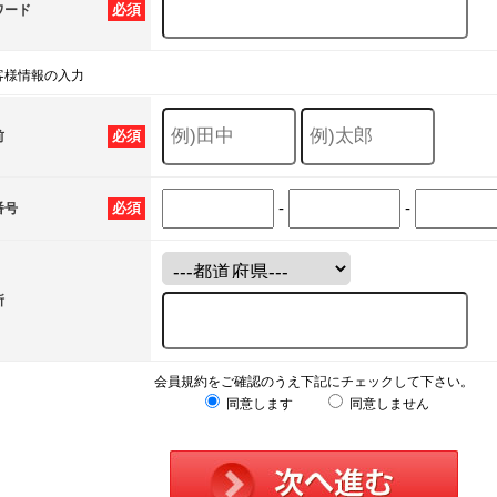
必須
ワード
客様情報の入力
必須
前
-
-
必須
番号
所
会員規約をご確認のうえ下記にチェックして下さい。
同意します
同意しません