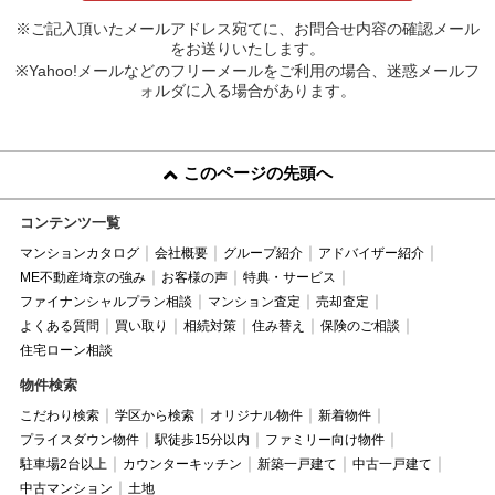
※ご記入頂いたメールアドレス宛てに、お問合せ内容の確認メール
をお送りいたします。
※Yahoo!メールなどのフリーメールをご利用の場合、迷惑メールフ
ォルダに入る場合があります。
このページの先頭へ
コンテンツ一覧
マンションカタログ
会社概要
グループ紹介
アドバイザー紹介
ME不動産埼京の強み
お客様の声
特典・サービス
ファイナンシャルプラン相談
マンション査定
売却査定
よくある質問
買い取り
相続対策
住み替え
保険のご相談
住宅ローン相談
物件検索
こだわり検索
学区から検索
オリジナル物件
新着物件
プライスダウン物件
駅徒歩15分以内
ファミリー向け物件
駐車場2台以上
カウンターキッチン
新築一戸建て
中古一戸建て
中古マンション
土地