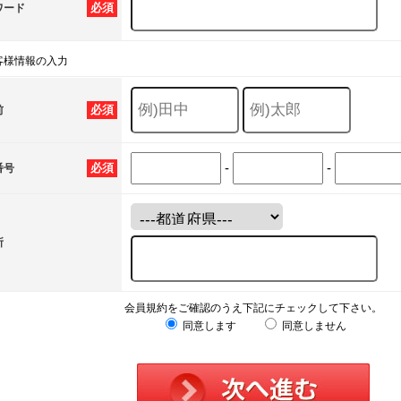
必須
ワード
客様情報の入力
必須
前
-
-
必須
番号
所
会員規約をご確認のうえ下記にチェックして下さい。
同意します
同意しません