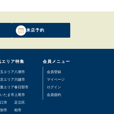
来店予約
気エリア特集
会員メニュー
玉エリア
八潮市
会員登録
京エリア
川越市
マイページ
葉エリア
春日部市
ログイン
いたま市
上尾市
会員規約
口市
足立区
加市
柏市