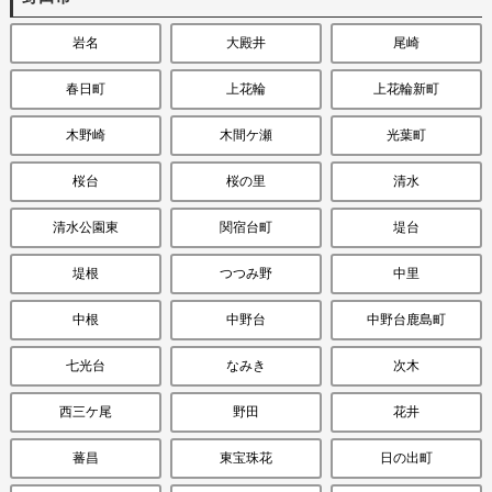
岩名
大殿井
尾崎
春日町
上花輪
上花輪新町
木野崎
木間ケ瀬
光葉町
桜台
桜の里
清水
清水公園東
関宿台町
堤台
堤根
つつみ野
中里
中根
中野台
中野台鹿島町
七光台
なみき
次木
西三ケ尾
野田
花井
蕃昌
東宝珠花
日の出町