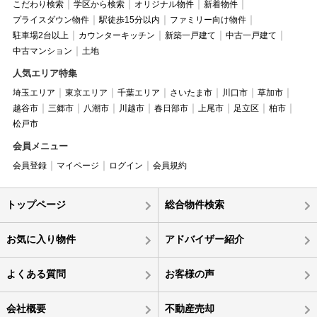
こだわり検索
学区から検索
オリジナル物件
新着物件
プライスダウン物件
駅徒歩15分以内
ファミリー向け物件
駐車場2台以上
カウンターキッチン
新築一戸建て
中古一戸建て
中古マンション
土地
人気エリア特集
埼玉エリア
東京エリア
千葉エリア
さいたま市
川口市
草加市
越谷市
三郷市
八潮市
川越市
春日部市
上尾市
足立区
柏市
松戸市
会員メニュー
会員登録
マイページ
ログイン
会員規約
トップページ
総合物件検索
お気に入り物件
アドバイザー紹介
よくある質問
お客様の声
会社概要
不動産売却