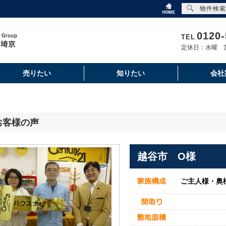
物件検索
0120-
TEL
定休日：水曜 営
売りたい
知りたい
会社
お客様の声
越谷市 O様
ご主人様・奥