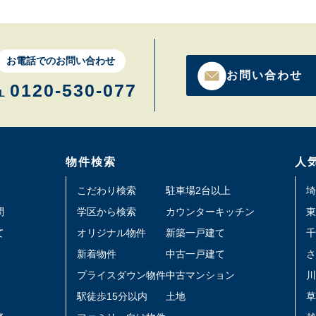
お電話でのお問い合わせ
お問い合わせ
0120-530-077
L
物件検索
人
こだわり検索
駐車場2台以上
埼
問
学区から検索
カウンターキッチン
東
て
オリジナル物件
新築一戸建て
千
新着物件
中古一戸建て
さ
プライスダウン物件
中古マンション
川
駅徒歩15分以内
土地
草