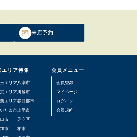
来店予約
気エリア特集
会員メニュー
玉エリア
八潮市
会員登録
京エリア
川越市
マイページ
葉エリア
春日部市
ログイン
いたま市
上尾市
会員規約
口市
足立区
加市
柏市