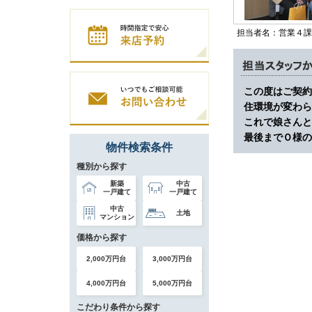
担当者名：営業４課
この度はご契約
住環境が変わら
これで娘さんと
最後までＯ様の
物件検索条件
種別から探す
新築
中古
一戸建て
一戸建て
中古
土地
マンション
価格から探す
2,000万円台
3,000万円台
4,000万円台
5,000万円台
こだわり条件から探す