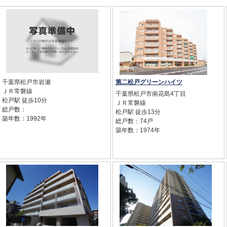
千葉県松戸市岩瀬
第二松戸グリーンハイツ
ＪＲ常磐線
千葉県松戸市南花島4丁目
松戸駅 徒歩10分
ＪＲ常磐線
総戸数：
松戸駅 徒歩13分
築年数：1992年
総戸数：74戸
築年数：1974年