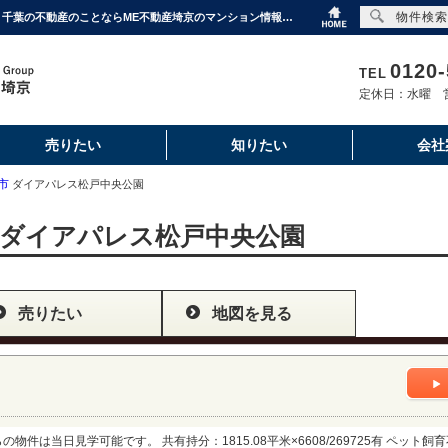
物件検索
ダイアパレス松戸中央公園｜購入・売り物件、売却査定・相場・売却価格｜埼玉・東京・千葉の不動産のことならME不動産埼京のマンション情報のことならME不動産埼京
0120-
TEL
定休日：水曜 営
売りたい
知りたい
会社
市
ダイアパレス松戸中央公園
ダイアパレス松戸中央公園
売りたい
地図を見る
件は当日見学可能です。 共有持分：1815.08平米×6608/269725有 ペット飼