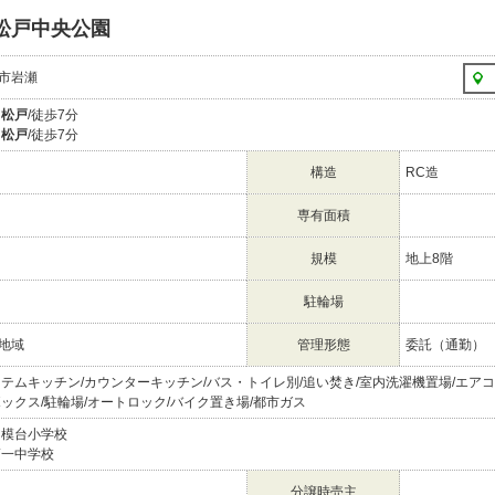
松戸中央公園
市岩瀬
線
松戸
/徒歩7分
鉄
松戸
/徒歩7分
構造
RC造
専有面積
規模
地上8階
駐輪場
地域
管理形態
委託（通勤）
ステムキッチン/カウンターキッチン/バス・トイレ別/追い焚き/室内洗濯機置場/エアコ
ボックス/駐輪場/オートロック/バイク置き場/都市ガス
相模台小学校
第一中学校
分譲時売主