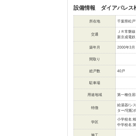
設備情報 ダイアパレス
所在地
千葉県松戸
ＪＲ常磐
交通
新京成電
築年月
2000年3月
間取り
総戸数
40戸
駐車場
用途地域
第一種住居
給湯器/シ
特徴
ター/宅配
小学校名:
学区
中学校名:
施工