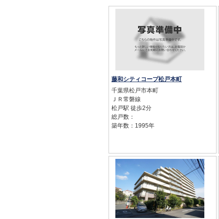
藤和シティコープ松戸本町
千葉県松戸市本町
ＪＲ常磐線
松戸駅 徒歩2分
総戸数：
築年数：1995年