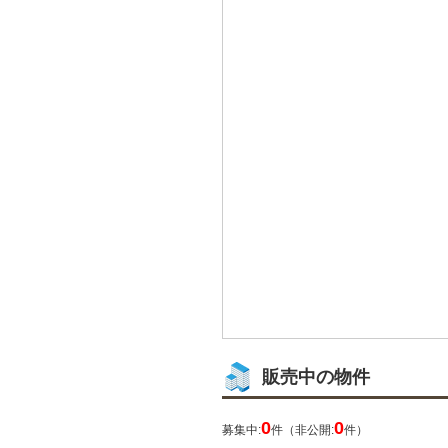
販売中の物件
0
0
募集中:
件（非公開:
件）