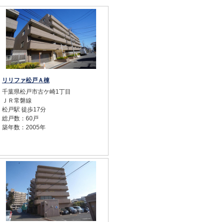
リリファ松戸Ａ棟
千葉県松戸市古ケ崎1丁目
ＪＲ常磐線
松戸駅 徒歩17分
総戸数：60戸
築年数：2005年