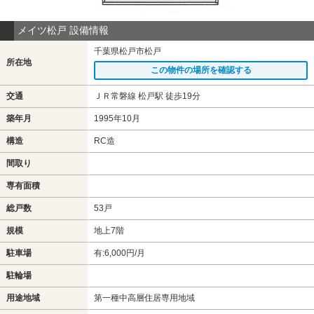
メイツ松戸 設備情報
千葉県松戸市松戸
所在地
この物件の場所を確認する
交通
ＪＲ常磐線 松戸駅 徒歩19分
築年月
1995年10月
構造
RC造
間取り
専有面積
総戸数
53戸
規模
地上7階
駐車場
有:6,000円/月
駐輪場
用途地域
第一種中高層住居専用地域