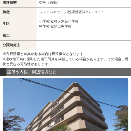
管理形態
委託（通勤）
特徴
システムキッチン/洗濯機置場/バルコニー
小学校名:柿ノ木台小学校
学区
中学校名:第二中学校
施工
分譲時売主
※各種情報と差異がある場合は現況優先となります。
※建物竣工時に撮影した竣工写真を掲載している場合があります。その場合、現
状と異なる可能性があります。
設備や内観・周辺環境など