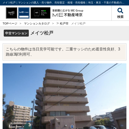
メイツ松戸｜マンションの購入・売り物件、売却査定・相場・売却価格｜埼玉・東京・千葉の不動産のことならME不動産埼京
検索
>
TOPページ
>
マンションカタログ
>
松戸市
メイツ松戸
メイツ松戸
中古マンション
こちらの物件は当日見学可能です。二重サッシのため遮音性良好、3
路線3駅利用可、