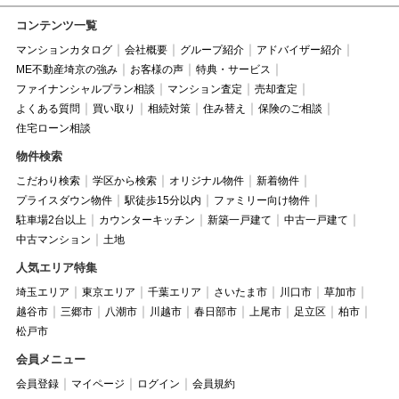
コンテンツ一覧
マンションカタログ
会社概要
グループ紹介
アドバイザー紹介
ME不動産埼京の強み
お客様の声
特典・サービス
ファイナンシャルプラン相談
マンション査定
売却査定
よくある質問
買い取り
相続対策
住み替え
保険のご相談
住宅ローン相談
物件検索
こだわり検索
学区から検索
オリジナル物件
新着物件
プライスダウン物件
駅徒歩15分以内
ファミリー向け物件
駐車場2台以上
カウンターキッチン
新築一戸建て
中古一戸建て
中古マンション
土地
人気エリア特集
埼玉エリア
東京エリア
千葉エリア
さいたま市
川口市
草加市
越谷市
三郷市
八潮市
川越市
春日部市
上尾市
足立区
柏市
松戸市
会員メニュー
会員登録
マイページ
ログイン
会員規約