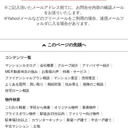
※ご記入頂いたメールアドレス宛てに、お問合せ内容の確認メール
をお送りいたします。
※Yahoo!メールなどのフリーメールをご利用の場合、迷惑メールフ
ォルダに入る場合があります。
このページの先頭へ
コンテンツ一覧
マンションカタログ
会社概要
グループ紹介
アドバイザー紹介
ME不動産埼京の強み
お客様の声
特典・サービス
ファイナンシャルプラン相談
マンション査定
売却査定
よくある質問
買い取り
相続対策
住み替え
保険のご相談
住宅ローン相談
物件検索
こだわり検索
学区から検索
オリジナル物件
新着物件
プライスダウン物件
駅徒歩15分以内
ファミリー向け物件
駐車場2台以上
カウンターキッチン
新築一戸建て
中古一戸建て
中古マンション
土地