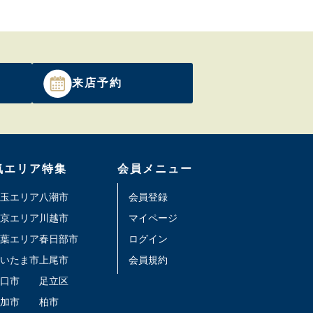
来店予約
気エリア特集
会員メニュー
玉エリア
八潮市
会員登録
京エリア
川越市
マイページ
葉エリア
春日部市
ログイン
いたま市
上尾市
会員規約
口市
足立区
加市
柏市