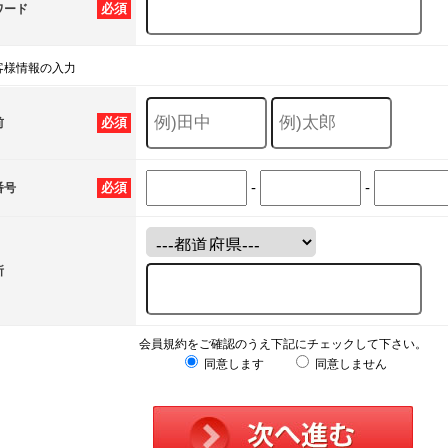
必須
ワード
客様情報の入力
必須
前
-
-
必須
番号
所
会員規約をご確認のうえ下記にチェックして下さい。
同意します
同意しません