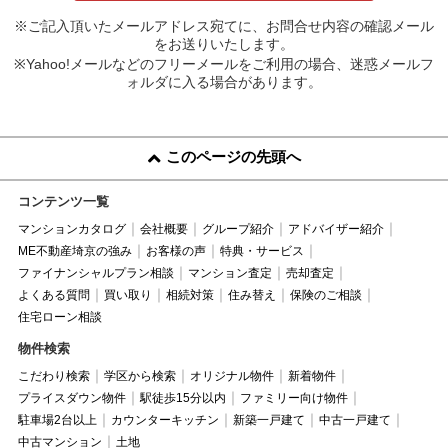
※ご記入頂いたメールアドレス宛てに、お問合せ内容の確認メール
をお送りいたします。
※Yahoo!メールなどのフリーメールをご利用の場合、迷惑メールフ
ォルダに入る場合があります。
このページの先頭へ
コンテンツ一覧
マンションカタログ
会社概要
グループ紹介
アドバイザー紹介
ME不動産埼京の強み
お客様の声
特典・サービス
ファイナンシャルプラン相談
マンション査定
売却査定
よくある質問
買い取り
相続対策
住み替え
保険のご相談
住宅ローン相談
物件検索
こだわり検索
学区から検索
オリジナル物件
新着物件
プライスダウン物件
駅徒歩15分以内
ファミリー向け物件
駐車場2台以上
カウンターキッチン
新築一戸建て
中古一戸建て
中古マンション
土地