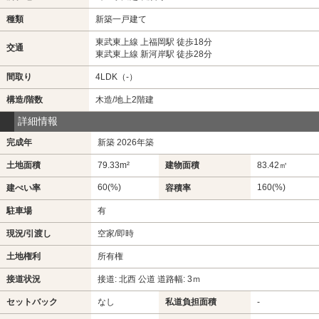
種類
新築一戸建て
東武東上線 上福岡駅 徒歩18分
交通
東武東上線 新河岸駅 徒歩28分
間取り
4LDK（-）
構造/階数
木造/地上2階建
詳細情報
完成年
新築 2026年築
土地面積
79.33m²
建物面積
83.42㎡
60(%)
160(%)
建ぺい率
容積率
駐車場
有
現況/引渡し
空家/即時
土地権利
所有権
接道状況
接道: 北西 公道 道路幅: 3ｍ
セットバック
なし
私道負担面積
-