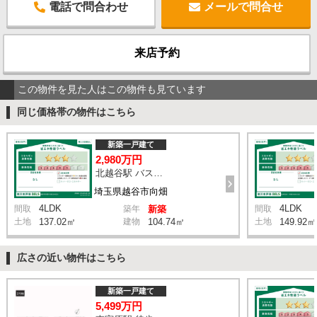
電話で問合わせ
メールで問合せ
来店予約
この物件を見た人はこの物件も見ています
同じ価格帯の物件はこちら
新築一戸建て
2,980万円
北越谷駅 バス16分 停歩13分
埼玉県越谷市向畑
4LDK
4LDK
間取
築年
新築
間取
土地
137.02㎡
建物
104.74㎡
土地
149.92㎡
広さの近い物件はこちら
新築一戸建て
5,499万円