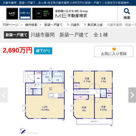
川越市藤間 新築一戸建て 全１棟 埼玉県川越市藤間 2,690万円の新築一戸建て｜分譲住宅や新築物件｜ME不動産埼京
検索
>
>
TOPページ
>
物件検索
>
新築一戸建て
川越市
東武東上線
川越市藤間 新築一
川越市藤間 新築一戸建て 全１棟
新築一戸建て
2,690万円
値下がり
お気に入り登録