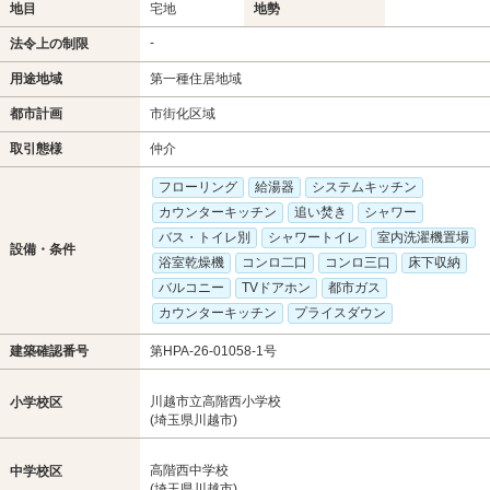
地目
宅地
地勢
-
法令上の制限
用途地域
第一種住居地域
都市計画
市街化区域
取引態様
仲介
フローリング
給湯器
システムキッチン
カウンターキッチン
追い焚き
シャワー
バス・トイレ別
シャワートイレ
室内洗濯機置場
設備・条件
浴室乾燥機
コンロ二口
コンロ三口
床下収納
バルコニー
TVドアホン
都市ガス
カウンターキッチン
プライスダウン
建築確認番号
第HPA-26-01058-1号
川越市立高階西小学校
小学校区
(埼玉県川越市)
高階西中学校
中学校区
(埼玉県川越市)