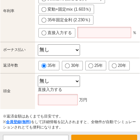
変動+固定mix (1.603％)
年利率
35年固定金利 (2.230％)
直接入力する
％
ボーナス払い
返済年数
35年
30年
25年
20年
直接入力する
頭金
万円
※返済金額はあくまでも目安です。
※
会員登録(無料)
をして詳細情報を記入されますと、全物件が自動でシミュレー
ションされとても便利になります。