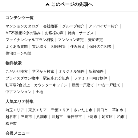
このページの先頭へ
コンテンツ一覧
マンションカタログ
会社概要
グループ紹介
アドバイザー紹介
ME不動産埼京の強み
お客様の声
特典・サービス
ファイナンシャルプラン相談
マンション査定
売却査定
よくある質問
買い取り
相続対策
住み替え
保険のご相談
住宅ローン相談
物件検索
こだわり検索
学区から検索
オリジナル物件
新着物件
プライスダウン物件
駅徒歩15分以内
ファミリー向け物件
駐車場2台以上
カウンターキッチン
新築一戸建て
中古一戸建て
中古マンション
土地
人気エリア特集
埼玉エリア
東京エリア
千葉エリア
さいたま市
川口市
草加市
越谷市
三郷市
八潮市
川越市
春日部市
上尾市
足立区
柏市
松戸市
会員メニュー