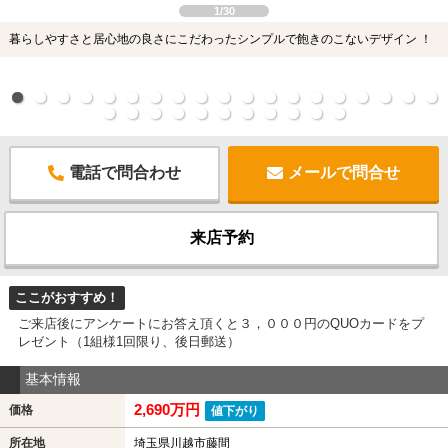
1/30
暮らしやすさと居心地の良さにこだわったシンプルで飽きのこないデザイン ！
電話で問合わせ
メールで問合せ
来店予約
ここがおすすめ！
ご来店後にアンケートにお答え頂くと３，０００円のQUOカードをプ
レゼント（1組様1回限り、後日郵送）
基本情報
2,690万円
価格
値下がり
所在地
埼玉県川越市藤間