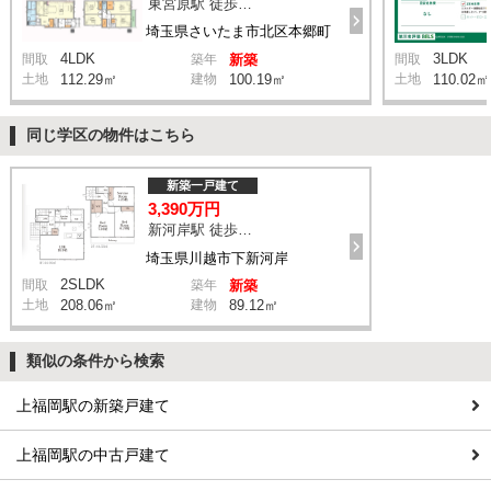
東宮原駅 徒歩13分
埼玉県さいたま市北区本郷町
4LDK
3LDK
間取
築年
新築
間取
土地
112.29㎡
建物
100.19㎡
土地
110.02㎡
同じ学区の物件はこちら
新築一戸建て
3,390万円
新河岸駅 徒歩19分
埼玉県川越市下新河岸
2SLDK
間取
築年
新築
土地
208.06㎡
建物
89.12㎡
類似の条件から検索
上福岡駅の新築戸建て
上福岡駅の中古戸建て