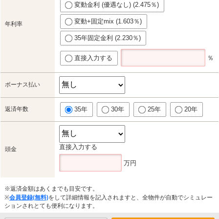
変動金利 (優遇なし) (2.475％)
変動+固定mix (1.603％)
年利率
35年固定金利 (2.230％)
直接入力する
％
ボーナス払い
返済年数
35年
30年
25年
20年
直接入力する
頭金
万円
※返済金額はあくまでも目安です。
※
会員登録(無料)
をして詳細情報を記入されますと、全物件が自動でシミュレー
ションされとても便利になります。