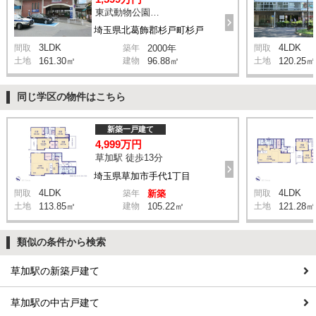
東武動物公園駅 徒歩24分
埼玉県北葛飾郡杉戸町杉戸
3LDK
4LDK
間取
築年
2000年
間取
土地
161.30㎡
建物
96.88㎡
土地
120.25㎡
同じ学区の物件はこちら
新築一戸建て
4,999万円
草加駅 徒歩13分
埼玉県草加市手代1丁目
4LDK
4LDK
間取
築年
新築
間取
土地
113.85㎡
建物
105.22㎡
土地
121.28㎡
類似の条件から検索
草加駅の新築戸建て
草加駅の中古戸建て