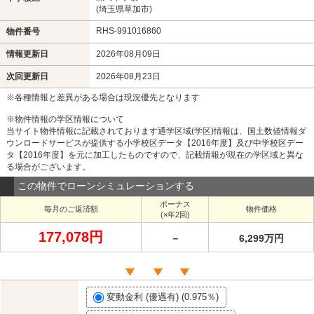
(埼玉県草加市)
RHS-991016860
物件番号
情報更新日
2026年08月09日
次回更新日
2026年08月23日
※各種情報と差異がある場合は現況優先となります
※物件情報の学区情報について
当サイト物件情報に記載されております通学区域(学区)情報は、国土数値情報ダ
ウンロードサービスが提供する小学校区データ【2016年度】及び中学校区デー
タ【2016年度】を元に加工したものですので、記載情報が現在の学区域と異な
る場合がございます。
この物件でローンシミュレーションする
ボーナス
毎月のご返済額
物件価格
(×年2回)
177,078円
－
6,299万円
変動金利 (優遇有) (0.975％)