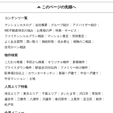
このページの先頭へ
コンテンツ一覧
マンションカタログ
会社概要
グループ紹介
アドバイザー紹介
ME不動産埼京の強み
お客様の声
特典・サービス
ファイナンシャルプラン相談
マンション査定
売却査定
よくある質問
買い取り
相続対策
住み替え
保険のご相談
住宅ローン相談
物件検索
こだわり検索
学区から検索
オリジナル物件
新着物件
プライスダウン物件
駅徒歩15分以内
ファミリー向け物件
駐車場2台以上
カウンターキッチン
新築一戸建て
中古一戸建て
中古マンション
土地
人気エリア特集
埼玉エリア
東京エリア
千葉エリア
さいたま市
川口市
草加市
越谷市
三郷市
八潮市
川越市
春日部市
上尾市
足立区
柏市
松戸市
会員メニュー