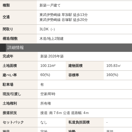
種類
新築一戸建て
東武伊勢崎線 草加駅 徒歩13分
交通
東武伊勢崎線 谷塚駅 徒歩20分
間取り
3LDK（-）
構造/階数
木造/地上2階建
詳細情報
完成年
新築 2026年築
土地面積
100.11m²
建物面積
105.83㎡
60(%)
160(%)
建ぺい率
容積率
駐車場
有
現況/引渡し
空家/即時
土地権利
所有権
接道状況
接道: 南 7.6ｍ 公道 道路幅: 4ｍ
セットバック
なし
私道負担面積
-
地目
宅地
地勢
平坦