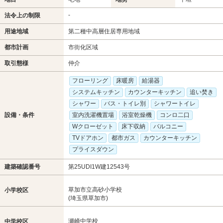
-
法令上の制限
用途地域
第二種中高層住居専用地域
都市計画
市街化区域
取引態様
仲介
フローリング
床暖房
給湯器
システムキッチン
カウンターキッチン
追い焚き
シャワー
バス・トイレ別
シャワートイレ
設備・条件
室内洗濯機置場
浴室乾燥機
コンロ二口
Wクローゼット
床下収納
バルコニー
TVドアホン
都市ガス
カウンターキッチン
プライスダウン
建築確認番号
第25UDI1W建12543号
草加市立高砂小学校
小学校区
(埼玉県草加市)
瀬崎中学校
中学校区