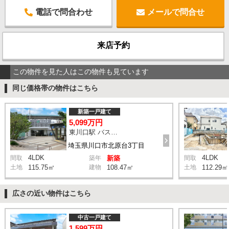
電話で問合わせ
メールで問合せ
来店予約
この物件を見た人はこの物件も見ています
同じ価格帯の物件はこちら
新築一戸建て
5,099万円
東川口駅 バス11分 停歩3分
埼玉県川口市北原台3丁目
4LDK
4LDK
間取
築年
新築
間取
土地
115.75㎡
建物
108.47㎡
土地
112.29㎡
広さの近い物件はこちら
中古一戸建て
1,599万円