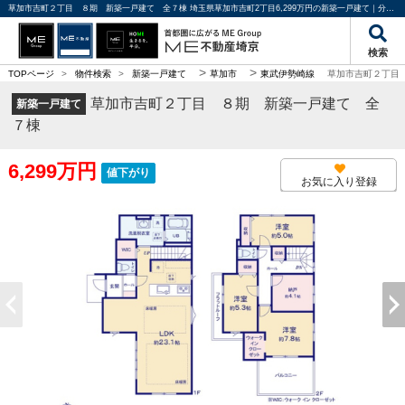
草加市吉町２丁目 ８期 新築一戸建て 全７棟 埼玉県草加市吉町2丁目6,299万円の新築一戸建て｜分譲住宅や新築物件｜ME不動産埼京
検索
>
>
TOPページ
>
物件検索
>
新築一戸建て
草加市
東武伊勢崎線
草加市吉町２丁目
草加市吉町２丁目 ８期 新築一戸建て 全
新築一戸建て
７棟
6,299万円
値下がり
お気に入り登録