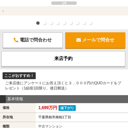
1/9
-
電話で問合わせ
メールで問合せ
来店予約
ここがおすすめ！
ご来店後にアンケートにお答え頂くと３，０００円のQUOカードをプ
レゼント（1組様1回限り、後日郵送）
基本情報
1,699万円
価格
値下がり
所在地
千葉県柏市南柏1丁目
種類
中古マンション