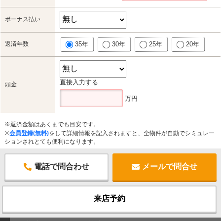
ボーナス払い
返済年数
35年
30年
25年
20年
直接入力する
頭金
万円
※返済金額はあくまでも目安です。
※
会員登録(無料)
をして詳細情報を記入されますと、全物件が自動でシミュレー
ションされとても便利になります。
電話で問合わせ
メールで問合せ
来店予約