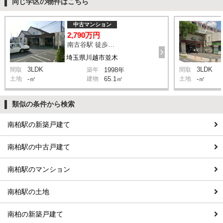
同じ学区の物件はこちら
中古マンション
2,790万円
南古谷駅 徒歩4分
埼玉県川越市並木
3LDK
3LDK
間取
築年
1998年
間取
土地
-㎡
建物
65.1㎡
土地
-㎡
類似の条件から検索
南柏駅の新築戸建て
南柏駅の中古戸建て
南柏駅のマンション
南柏駅の土地
南柏の新築戸建て