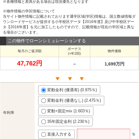
※各種情報と差異がある場合は現況優先となります
※物件情報の学区情報について
当サイト物件情報に記載されております通学区域(学区)情報は、国土数値情報ダ
ウンロードサービスが提供する小学校区データ【2016年度】及び中学校区デー
タ【2016年度】を元に加工したものですので、記載情報が現在の学区域と異な
る場合がございます。
この物件でローンシミュレーションする
ボーナス
毎月のご返済額
物件価格
(×年2回)
47,762円
－
1,699万円
変動金利 (優遇有) (0.975％)
変動金利 (優遇なし) (2.475％)
変動+固定mix (1.603％)
年利率
35年固定金利 (2.230％)
直接入力する
％