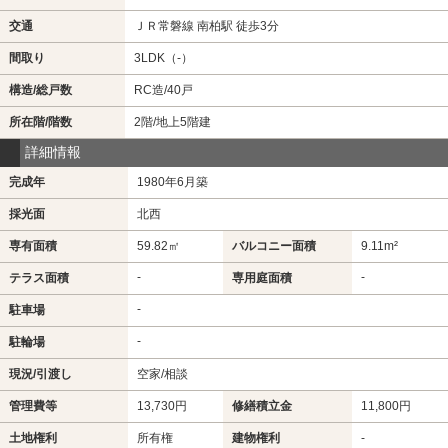
交通
ＪＲ常磐線 南柏駅 徒歩3分
間取り
3LDK（-）
構造/総戸数
RC造/40戸
所在階/階数
2階/地上5階建
詳細情報
完成年
1980年6月築
採光面
北西
専有面積
59.82㎡
バルコニー面積
9.11m²
-
-
テラス面積
専用庭面積
-
駐車場
-
駐輪場
現況/引渡し
空家/相談
管理費等
13,730円
修繕積立金
11,800円
土地権利
所有権
建物権利
-