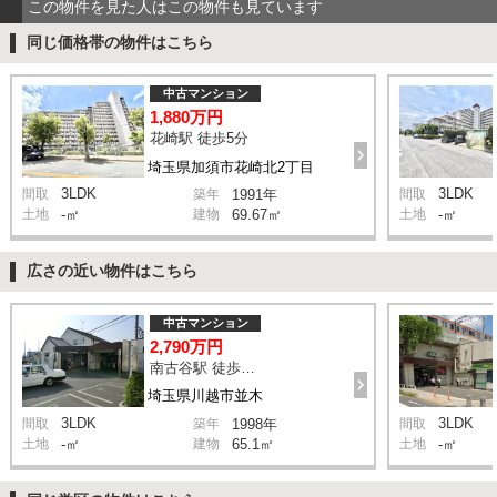
この物件を見た人はこの物件も見ています
同じ価格帯の物件はこちら
中古マンション
1,880万円
花崎駅 徒歩5分
埼玉県加須市花崎北2丁目
3LDK
3LDK
間取
築年
1991年
間取
土地
-㎡
建物
69.67㎡
土地
-㎡
広さの近い物件はこちら
中古マンション
2,790万円
南古谷駅 徒歩4分
埼玉県川越市並木
3LDK
3LDK
間取
築年
1998年
間取
土地
-㎡
建物
65.1㎡
土地
-㎡