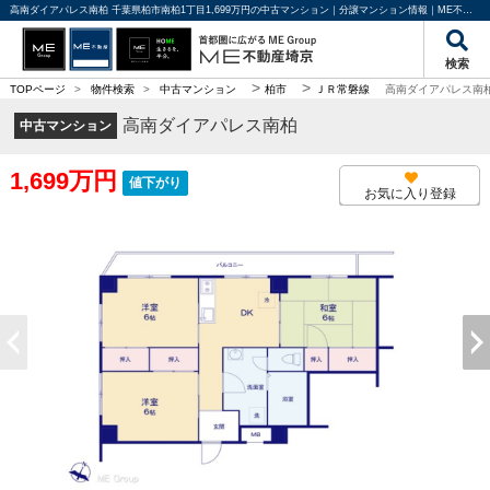
高南ダイアパレス南柏 千葉県柏市南柏1丁目1,699万円の中古マンション｜分譲マンション情報｜ME不動産埼京
検索
>
>
TOPページ
>
物件検索
>
中古マンション
柏市
ＪＲ常磐線
高南ダイアパレス南
高南ダイアパレス南柏
中古マンション
1,699万円
値下がり
お気に入り登録