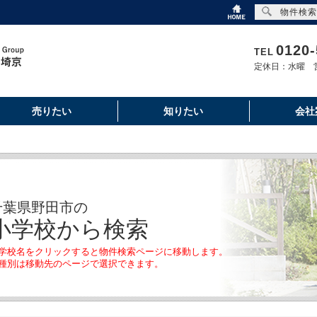
物件検索
0120-
TEL
定休日：水曜 営
売りたい
知りたい
会社
千葉県野田市の
小学校から検索
学校名をクリックすると物件検索ページに移動します。
種別は移動先のページで選択できます。