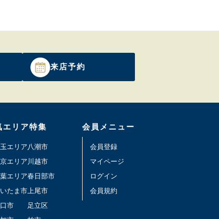
来店予約
気エリア特集
会員メニュー
玉エリア
八潮市
会員登録
京エリア
川越市
マイページ
葉エリア
春日部市
ログイン
いたま市
上尾市
会員規約
口市
足立区