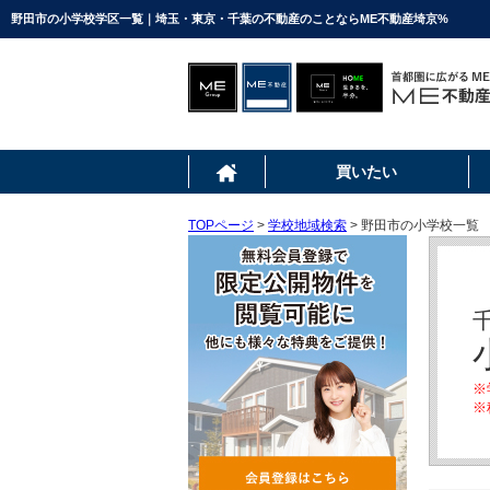
野田市の小学校学区一覧｜埼玉・東京・千葉の不動産のことならME不動産埼京%
買いたい
TOPページ
>
学校地域検索
> 野田市の小学校一覧
※
※