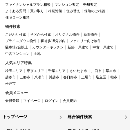
ファイナンシャルプラン相談
マンション査定
売却査定
よくある質問
買い取り
相続対策
住み替え
保険のご相談
住宅ローン相談
物件検索
こだわり検索
学区から検索
オリジナル物件
新着物件
プライスダウン物件
駅徒歩15分以内
ファミリー向け物件
駐車場2台以上
カウンターキッチン
新築一戸建て
中古一戸建て
中古マンション
土地
人気エリア特集
埼玉エリア
東京エリア
千葉エリア
さいたま市
川口市
草加市
越谷市
三郷市
八潮市
川越市
春日部市
上尾市
足立区
柏市
松戸市
会員メニュー
会員登録
マイページ
ログイン
会員規約
トップページ
総合物件検索