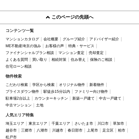
このページの先頭へ
コンテンツ一覧
マンションカタログ
会社概要
グループ紹介
アドバイザー紹介
ME不動産埼京の強み
お客様の声
特典・サービス
ファイナンシャルプラン相談
マンション査定
売却査定
よくある質問
買い取り
相続対策
住み替え
保険のご相談
住宅ローン相談
物件検索
こだわり検索
学区から検索
オリジナル物件
新着物件
プライスダウン物件
駅徒歩15分以内
ファミリー向け物件
駐車場2台以上
カウンターキッチン
新築一戸建て
中古一戸建て
中古マンション
土地
人気エリア特集
埼玉エリア
東京エリア
千葉エリア
さいたま市
川口市
草加市
越谷市
三郷市
八潮市
川越市
春日部市
上尾市
足立区
柏市
松戸市