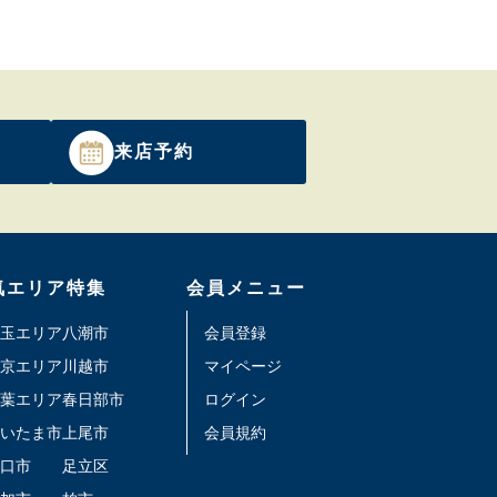
来店予約
気エリア特集
会員メニュー
玉エリア
八潮市
会員登録
京エリア
川越市
マイページ
葉エリア
春日部市
ログイン
いたま市
上尾市
会員規約
口市
足立区