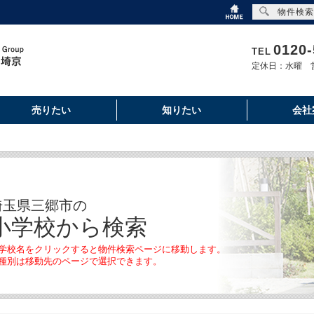
物件検索
0120-
TEL
定休日：水曜 営
売りたい
知りたい
会社
埼玉県三郷市の
小学校から検索
学校名をクリックすると物件検索ページに移動します。
種別は移動先のページで選択できます。