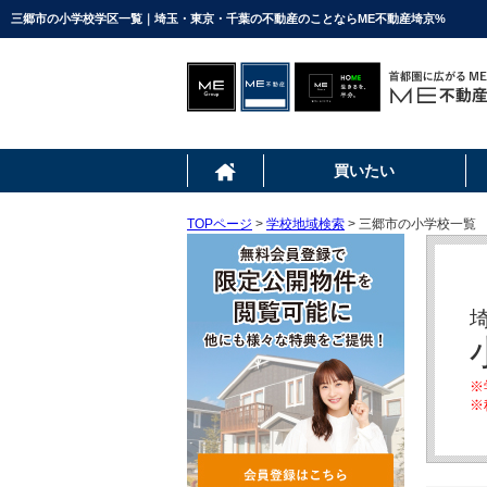
三郷市の小学校学区一覧｜埼玉・東京・千葉の不動産のことならME不動産埼京%
買いたい
TOPページ
>
学校地域検索
> 三郷市の小学校一覧
※
※