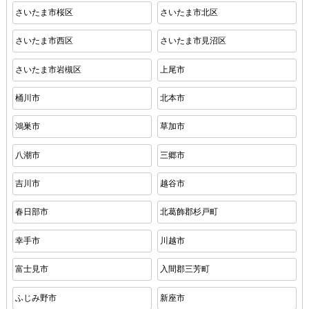
さいたま市桜区
さいたま市北区
さいたま市西区
さいたま市見沼区
さいたま市岩槻区
上尾市
桶川市
北本市
鴻巣市
草加市
八潮市
三郷市
吉川市
越谷市
春日部市
北葛飾郡杉戸町
幸手市
川越市
富士見市
入間郡三芳町
ふじみ野市
新座市