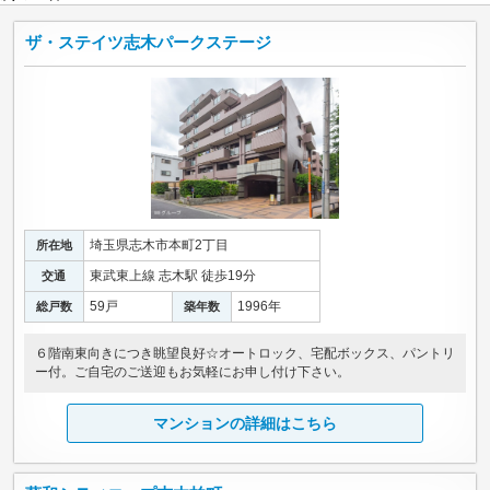
ザ・ステイツ志木パークステージ
埼玉県志木市本町2丁目
所在地
東武東上線 志木駅 徒歩19分
交通
59戸
1996年
総戸数
築年数
６階南東向きにつき眺望良好☆オートロック、宅配ボックス、パントリ
ー付。ご自宅のご送迎もお気軽にお申し付け下さい。
マンションの詳細はこちら