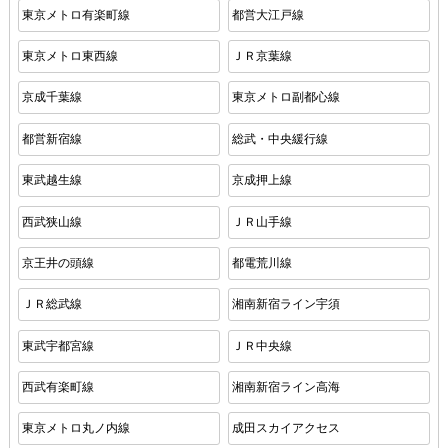
東京メトロ有楽町線
都営大江戸線
東京メトロ東西線
ＪＲ京葉線
京成千葉線
東京メトロ副都心線
都営新宿線
総武・中央緩行線
東武越生線
京成押上線
西武狭山線
ＪＲ山手線
京王井の頭線
都電荒川線
ＪＲ総武線
湘南新宿ライン宇須
東武宇都宮線
ＪＲ中央線
西武有楽町線
湘南新宿ライン高海
東京メトロ丸ノ内線
成田スカイアクセス