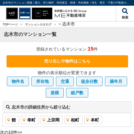
志木市のマンション情報｜購入・売り物件、売却査定・相場・売却価格｜埼玉・東京・千葉の不動産のことならME不動産埼京
検索
>
志木市
TOPページ
>
マンションカタログ
>
志木市のマンション一覧
15
登録されているマンション:
件
売り出し中物件はこちら
物件の表示順位が変更できます
物件名
所在地
交通
徒歩分数
築年月
規模
総戸数
志木市の詳細住所から絞り込む
館
幸町
上宗岡
柏町
本町
次の10件>>