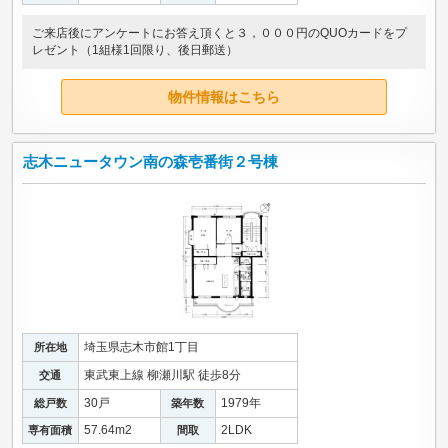
ご来店後にアンケートにお答え頂くと３，０００円のQUOカードをプ
レゼント（1組様1回限り、後日郵送）
物件情報はこちら
志木ニュータウン南の森壱番街２号棟
埼玉県志木市館1丁目
所在地
東武東上線 柳瀬川駅 徒歩8分
交通
30戸
1979年
総戸数
築年数
57.64m
2
2LDK
専有面積
間取