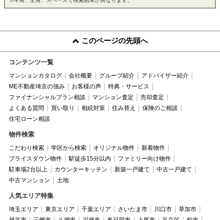
このページの先頭へ
コンテンツ一覧
マンションカタログ
会社概要
グループ紹介
アドバイザー紹介
ME不動産埼京の強み
お客様の声
特典・サービス
ファイナンシャルプラン相談
マンション査定
売却査定
よくある質問
買い取り
相続対策
住み替え
保険のご相談
住宅ローン相談
物件検索
こだわり検索
学区から検索
オリジナル物件
新着物件
プライスダウン物件
駅徒歩15分以内
ファミリー向け物件
駐車場2台以上
カウンターキッチン
新築一戸建て
中古一戸建て
中古マンション
土地
人気エリア特集
埼玉エリア
東京エリア
千葉エリア
さいたま市
川口市
草加市
越谷市
三郷市
八潮市
川越市
春日部市
上尾市
足立区
柏市