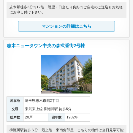
志木駅徒歩3分☆12階・眺望・日当たり良好☆ご自宅のご送迎もお気軽
にお申し付け下さい。
マンションの詳細はこちら
志木ニュータウン中央の森弐番街2号棟
埼玉県志木市館2丁目
所在地
東武東上線 柳瀬川駅 徒歩6分
交通
20戸
1982年
総戸数
築年数
柳瀬川駅徒歩６分 最上階 東南角部屋 こちらの物件は当日見学可能