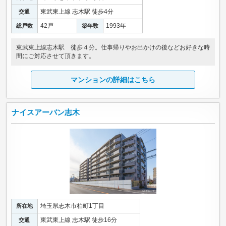
東武東上線 志木駅 徒歩4分
交通
42戸
1993年
総戸数
築年数
東武東上線志木駅 徒歩４分。仕事帰りやお出かけの後などお好きな時
間にご対応させて頂きます。
マンションの詳細はこちら
ナイスアーバン志木
埼玉県志木市柏町1丁目
所在地
東武東上線 志木駅 徒歩16分
交通