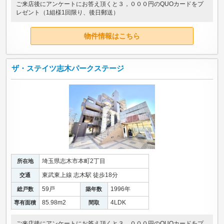
ご来店後にアンケートにお答え頂くと３，０００円のQUOカードをプ
レゼント（1組様1回限り、後日郵送）
物件情報はこちら
ザ・ステイツ志木パークステージ
埼玉県志木市本町2丁目
所在地
東武東上線 志木駅 徒歩18分
交通
59戸
1996年
総戸数
築年数
85.98m
2
4LDK
専有面積
間取
ご来店後にアンケートにお答え頂くと３，０００円のQUOカードをプ