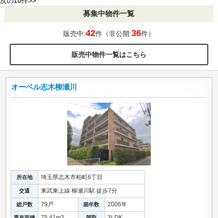
次の10件>>
募集中物件一覧
42
36
販売中:
件（非公開:
件）
販売中物件一覧はこちら
オーベル志木柳瀬川
埼玉県志木市柏町6丁目
所在地
東武東上線 柳瀬川駅 徒歩7分
交通
79戸
2006年
総戸数
築年数
75.41m
2
3LDK
専有面積
間取