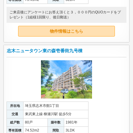
ご来店後にアンケートにお答え頂くと３，０００円のQUOカードをプ
レゼント（1組様1回限り、後日郵送）
物件情報はこちら
志木ニュータウン東の森壱番街九号棟
埼玉県志木市館1丁目
所在地
東武東上線 柳瀬川駅 徒歩5分
交通
80戸
1981年
総戸数
築年数
74.52m
2
3LDK
専有面積
間取