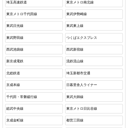
埼玉高速鉄道
東京メトロ南北線
東京メトロ千代田線
東武伊勢崎線
東武日光線
東武東上線
東武野田線
つくばエクスプレス
西武池袋線
西武新宿線
新京成電鉄
流鉄流山線
北総鉄道
埼玉新都市交通
京成本線
日暮里舎人ライナー
千代田・常磐緩行線
東武大師線
総武中央線
東京メトロ日比谷線
京成金町線
都営三田線