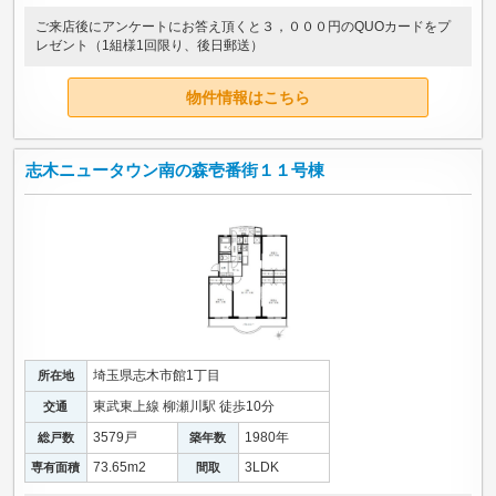
ご来店後にアンケートにお答え頂くと３，０００円のQUOカードをプ
レゼント（1組様1回限り、後日郵送）
物件情報はこちら
志木ニュータウン南の森壱番街１１号棟
埼玉県志木市館1丁目
所在地
東武東上線 柳瀬川駅 徒歩10分
交通
3579戸
1980年
総戸数
築年数
73.65m
2
3LDK
専有面積
間取