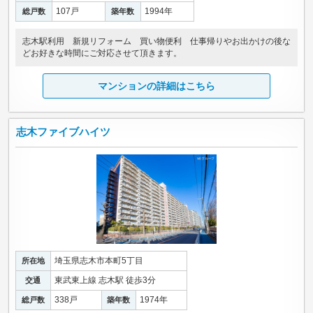
107戸
1994年
総戸数
築年数
志木駅利用 新規リフォーム 買い物便利 仕事帰りやお出かけの後な
どお好きな時間にご対応させて頂きます。
マンションの詳細はこちら
志木ファイブハイツ
埼玉県志木市本町5丁目
所在地
東武東上線 志木駅 徒歩3分
交通
338戸
1974年
総戸数
築年数