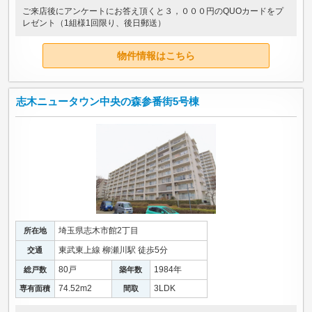
ご来店後にアンケートにお答え頂くと３，０００円のQUOカードをプ
レゼント（1組様1回限り、後日郵送）
物件情報はこちら
志木ニュータウン中央の森参番街5号棟
埼玉県志木市館2丁目
所在地
東武東上線 柳瀬川駅 徒歩5分
交通
80戸
1984年
総戸数
築年数
74.52m
2
3LDK
専有面積
間取