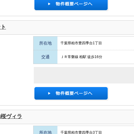
ント
所在地
千葉県柏市豊四季台1丁目
交通
ＪＲ常磐線 柏駅 徒歩16分
柏桜ヴィラ
所在地
千葉県柏市豊四季台3丁目