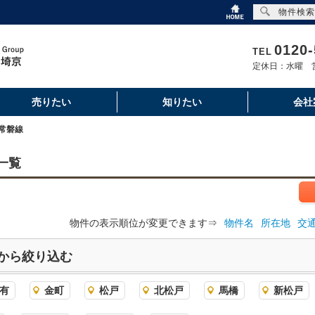
物件検索
0120-
TEL
定休日：水曜 営
売りたい
知りたい
会社
常磐線
一覧
物件の表示順位が変更できます⇒
物件名
所在地
交
から絞り込む
有
金町
松戸
北松戸
馬橋
新松戸