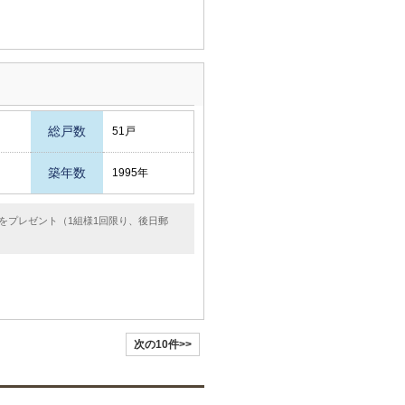
総戸数
51戸
築年数
1995年
をプレゼント（1組様1回限り、後日郵
次の10件>>