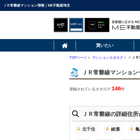
ＪＲ常磐線マンション情報｜ME不動産埼京
買いたい
>
ＪＲ
TOPページ
>
マンションカタログ
>
ＪＲ常磐線マンション
146
登録されているカタログ:
件
ＪＲ常磐線の詳細住所
北千住
綾瀬
亀