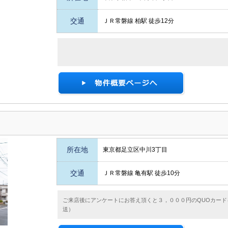
交通
ＪＲ常磐線 柏駅 徒歩12分
所在地
東京都足立区中川3丁目
交通
ＪＲ常磐線 亀有駅 徒歩10分
ご来店後にアンケートにお答え頂くと３，０００円のQUOカード
送）