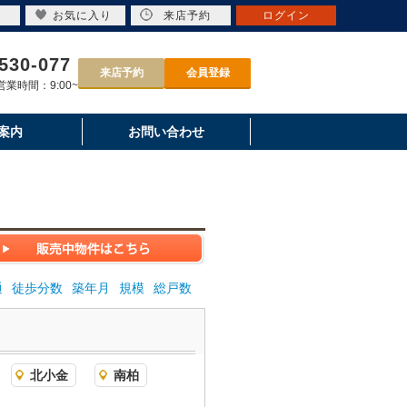
お気に入り
来店予約
ログイン
530-077
来店予約
会員登録
業時間：9:00~
案内
お問い合わせ
通
徒歩分数
築年月
規模
総戸数
北小金
南柏