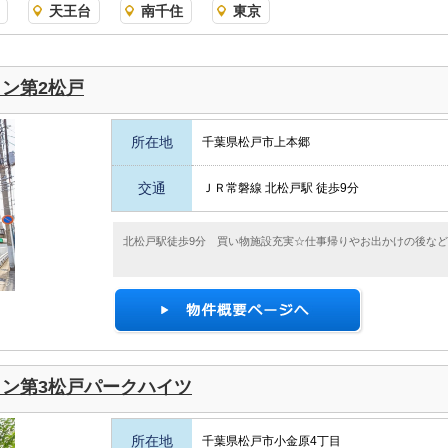
天王台
南千住
東京
ン第2松戸
所在地
千葉県松戸市上本郷
交通
ＪＲ常磐線 北松戸駅 徒歩9分
北松戸駅徒歩9分 買い物施設充実☆仕事帰りやお出かけの後な
ン第3松戸パークハイツ
所在地
千葉県松戸市小金原4丁目