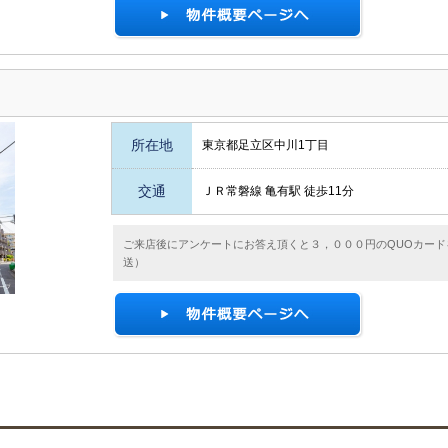
所在地
東京都足立区中川1丁目
交通
ＪＲ常磐線 亀有駅 徒歩11分
ご来店後にアンケートにお答え頂くと３，０００円のQUOカード
送）