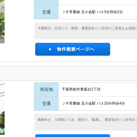
交通
ＪＲ常磐線 北小金駅 バス3分停歩2分
６階部分・日当たり・眺望・通風良好☆ご自宅のご送迎もお気軽
所在地
千葉県柏市青葉台2丁目
交通
ＪＲ常磐線 北小金駅 バス10分停歩4分
南東向き、５階部につき、陽当り、風通し、眺望良好☆ご自宅の