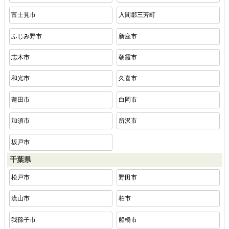
富士見市
入間郡三芳町
ふじみ野市
新座市
志木市
朝霞市
和光市
久喜市
蓮田市
白岡市
加須市
所沢市
坂戸市
千葉県
松戸市
野田市
流山市
柏市
我孫子市
船橋市