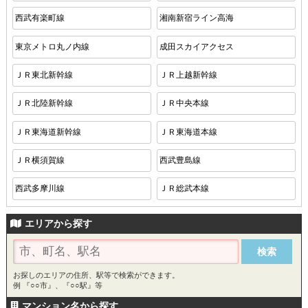
西武有楽町線
湘南新宿ライン高海
東京メトロ丸ノ内線
成田スカイアクセス
ＪＲ東北新幹線
ＪＲ上越新幹線
ＪＲ北陸新幹線
ＪＲ中央本線
ＪＲ東海道新幹線
ＪＲ東海道本線
ＪＲ横須賀線
西武豊島線
西武多摩川線
ＪＲ総武本線
エリアから探す
お探しのエリアの住所、駅等で検索ができます。
例 『○○市』、『○○駅』等
マンション名から探す