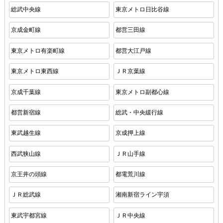
総武中央線
東京メトロ日比谷線
京成金町線
都営三田線
東京メトロ有楽町線
都営大江戸線
東京メトロ東西線
ＪＲ京葉線
京成千葉線
東京メトロ副都心線
都営新宿線
総武・中央緩行線
東武越生線
京成押上線
西武狭山線
ＪＲ山手線
京王井の頭線
都電荒川線
ＪＲ総武線
湘南新宿ライン宇須
東武宇都宮線
ＪＲ中央線