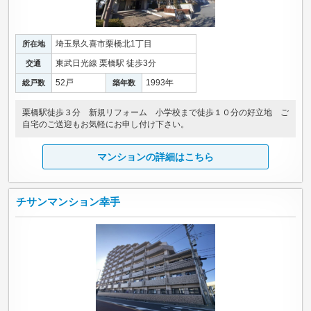
埼玉県久喜市栗橋北1丁目
所在地
東武日光線 栗橋駅 徒歩3分
交通
52戸
1993年
総戸数
築年数
栗橋駅徒歩３分 新規リフォーム 小学校まで徒歩１０分の好立地 ご
自宅のご送迎もお気軽にお申し付け下さい。
マンションの詳細はこちら
チサンマンション幸手