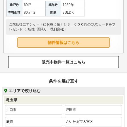
69戸
1989年
総戸数
築年数
80.7m
2
3SLDK
専有面積
間取
ご来店後にアンケートにお答え頂くと３，０００円のQUOカードをプ
レゼント（1組様1回限り、後日郵送）
物件情報はこちら
販売中物件一覧はこちら
条件を選び直す
エリアで絞り込む
埼玉県
川口市
戸田市
蕨市
さいたま市大宮区