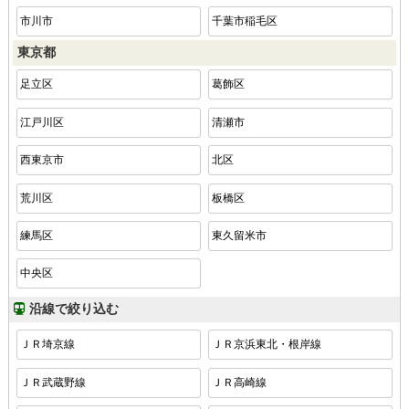
市川市
千葉市稲毛区
東京都
足立区
葛飾区
江戸川区
清瀬市
西東京市
北区
荒川区
板橋区
練馬区
東久留米市
中央区
沿線で絞り込む
ＪＲ埼京線
ＪＲ京浜東北・根岸線
ＪＲ武蔵野線
ＪＲ高崎線