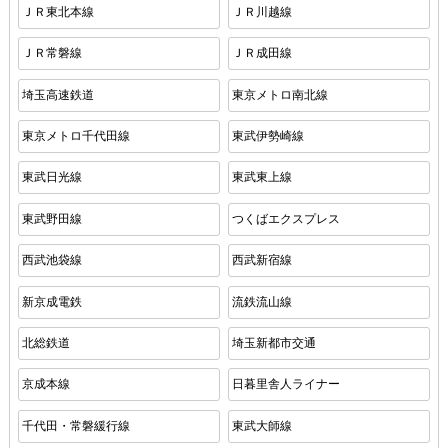
ＪＲ東北本線
ＪＲ川越線
ＪＲ常磐線
ＪＲ成田線
埼玉高速鉄道
東京メトロ南北線
東京メトロ千代田線
東武伊勢崎線
東武日光線
東武東上線
東武野田線
つくばエクスプレス
西武池袋線
西武新宿線
新京成電鉄
流鉄流山線
北総鉄道
埼玉新都市交通
京成本線
日暮里舎人ライナー
千代田・常磐緩行線
東武大師線