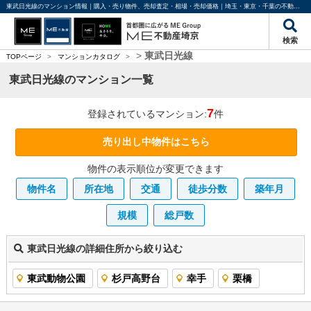
東武日光線のマンション情報｜購入・売り物件、売却査定・相場・売却価格｜埼玉・東京・千葉の不動産のことならME不動産埼京
検索
>
東武日光線
TOPページ
>
マンションカタログ
>
東武日光線のマンション一覧
7
登録されているマンション:
件
売り出し中物件はこちら
物件の表示順位が変更できます
物件名
所在地
交通
徒歩分数
築年月
規模
総戸数
東武日光線の詳細住所から絞り込む
東武動物公園
杉戸高野台
幸手
栗橋