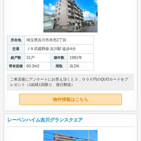
埼玉県吉川市木売2丁目
所在地
ＪＲ武蔵野線 吉川駅 徒歩4分
交通
31戸
1991年
総戸数
築年数
60.3m
2
3LDK
専有面積
間取
ご来店後にアンケートにお答え頂くと３，０００円のQUOカードをプ
レゼント（1組様1回限り、後日郵送）
物件情報はこちら
レーベンハイム吉川グランスクエア