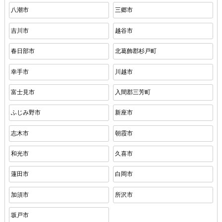
八潮市
三郷市
吉川市
越谷市
春日部市
北葛飾郡杉戸町
幸手市
川越市
富士見市
入間郡三芳町
ふじみ野市
新座市
志木市
朝霞市
和光市
久喜市
蓮田市
白岡市
加須市
所沢市
坂戸市