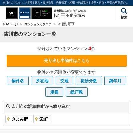
吉川市のマンション情報｜購入・売り物件、売却査定・相場・売却価格｜埼玉・東京・千葉の不動産のことならME不動産埼京
検索
>
吉川市
TOPページ
>
マンションカタログ
>
吉川市のマンション一覧
4
登録されているマンション:
件
売り出し中物件はこちら
物件の表示順位が変更できます
物件名
所在地
交通
徒歩分数
築年月
規模
総戸数
吉川市の詳細住所から絞り込む
きよみ野
栄町