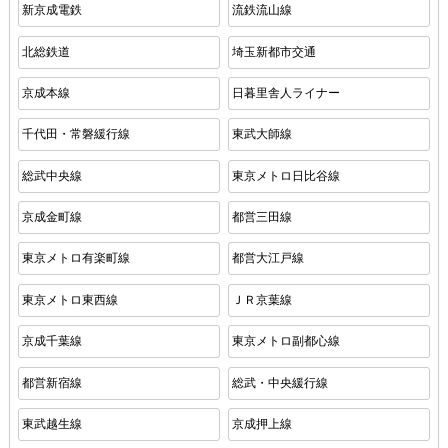
新京成電鉄
流鉄流山線
北総鉄道
埼玉新都市交通
京成本線
日暮里舎人ライナー
千代田・常磐緩行線
東武大師線
総武中央線
東京メトロ日比谷線
京成金町線
都営三田線
東京メトロ有楽町線
都営大江戸線
東京メトロ東西線
ＪＲ京葉線
京成千葉線
東京メトロ副都心線
都営新宿線
総武・中央緩行線
東武越生線
京成押上線