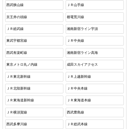
西武狭山線
ＪＲ山手線
京王井の頭線
都電荒川線
ＪＲ総武線
湘南新宿ライン宇須
東武宇都宮線
ＪＲ中央線
西武有楽町線
湘南新宿ライン高海
東京メトロ丸ノ内線
成田スカイアクセス
ＪＲ東北新幹線
ＪＲ上越新幹線
ＪＲ北陸新幹線
ＪＲ中央本線
ＪＲ東海道新幹線
ＪＲ東海道本線
ＪＲ横須賀線
西武豊島線
西武多摩川線
ＪＲ総武本線