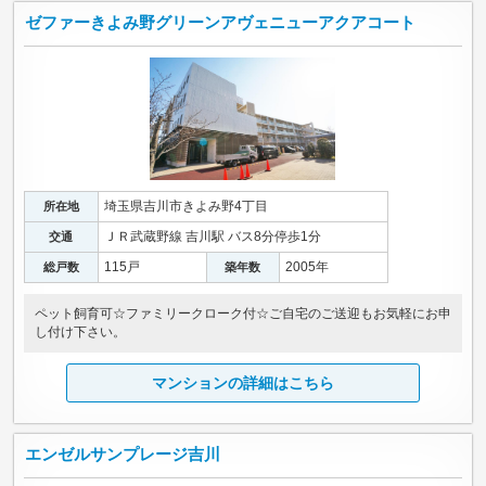
ゼファーきよみ野グリーンアヴェニューアクアコート
埼玉県吉川市きよみ野4丁目
所在地
ＪＲ武蔵野線 吉川駅 バス8分停歩1分
交通
115戸
2005年
総戸数
築年数
ペット飼育可☆ファミリークローク付☆ご自宅のご送迎もお気軽にお申
し付け下さい。
マンションの詳細はこちら
エンゼルサンプレージ吉川