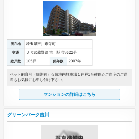
埼玉県吉川市栄町
所在地
ＪＲ武蔵野線 吉川駅 徒歩22分
交通
105戸
2007年
総戸数
築年数
ペット飼育可（細則有）☆敷地内駐車場１住戸1台確保☆ご自宅のご送
迎もお気軽にお申し付け下さい。
マンションの詳細はこちら
グリーンパーク吉川