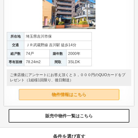
埼玉県吉川市保
所在地
ＪＲ武蔵野線 吉川駅 徒歩14分
交通
74戸
2000年
総戸数
築年数
78.24m
2
3SLDK
専有面積
間取
ご来店後にアンケートにお答え頂くと３，０００円のQUOカードをプ
レゼント（1組様1回限り、後日郵送）
物件情報はこちら
販売中物件一覧はこちら
条件を選び直す