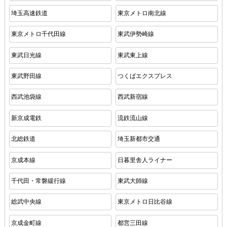
埼玉高速鉄道
東京メトロ南北線
東京メトロ千代田線
東武伊勢崎線
東武日光線
東武東上線
東武野田線
つくばエクスプレス
西武池袋線
西武新宿線
新京成電鉄
流鉄流山線
北総鉄道
埼玉新都市交通
京成本線
日暮里舎人ライナー
千代田・常磐緩行線
東武大師線
総武中央線
東京メトロ日比谷線
京成金町線
都営三田線