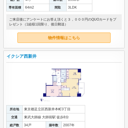
64m
2
3LDK
専有面積
間取
ご来店後にアンケートにお答え頂くと３，０００円のQUOカードをプ
レゼント（1組様1回限り、後日郵送）
物件情報はこちら
イクシア西新井
東京都足立区西新井本町3丁目
所在地
東武大師線 大師前駅 徒歩8分
交通
34戸
2007年
総戸数
築年数