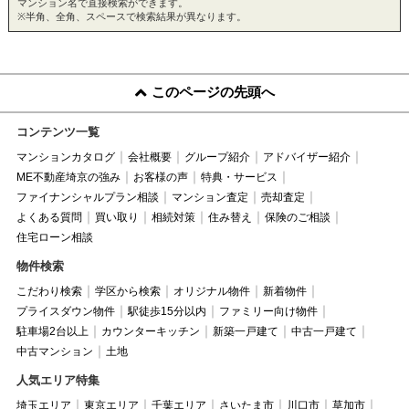
マンション名で直接検索ができます。
※半角、全角、スペースで検索結果が異なります。
このページの先頭へ
コンテンツ一覧
マンションカタログ
会社概要
グループ紹介
アドバイザー紹介
ME不動産埼京の強み
お客様の声
特典・サービス
ファイナンシャルプラン相談
マンション査定
売却査定
よくある質問
買い取り
相続対策
住み替え
保険のご相談
住宅ローン相談
物件検索
こだわり検索
学区から検索
オリジナル物件
新着物件
プライスダウン物件
駅徒歩15分以内
ファミリー向け物件
駐車場2台以上
カウンターキッチン
新築一戸建て
中古一戸建て
中古マンション
土地
人気エリア特集
埼玉エリア
東京エリア
千葉エリア
さいたま市
川口市
草加市