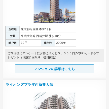
東京都足立区島根2丁目
所在地
東武大師線 西新井駅 徒歩18分
交通
39戸
2000年
総戸数
築年数
ご来店後にアンケートにお答え頂くと３，０００円のQUOカードをプ
レゼント（1組様1回限り、後日郵送）
マンションの詳細はこちら
ライオンズプラザ西新井大師