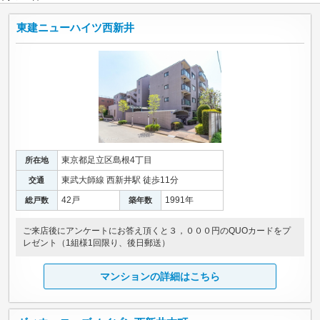
東建ニューハイツ西新井
東京都足立区島根4丁目
所在地
東武大師線 西新井駅 徒歩11分
交通
42戸
1991年
総戸数
築年数
ご来店後にアンケートにお答え頂くと３，０００円のQUOカードをプ
レゼント（1組様1回限り、後日郵送）
マンションの詳細はこちら