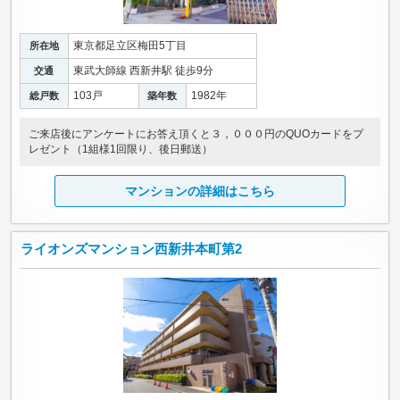
東京都足立区梅田5丁目
所在地
東武大師線 西新井駅 徒歩9分
交通
103戸
1982年
総戸数
築年数
ご来店後にアンケートにお答え頂くと３，０００円のQUOカードをプ
レゼント（1組様1回限り、後日郵送）
マンションの詳細はこちら
ライオンズマンション西新井本町第2