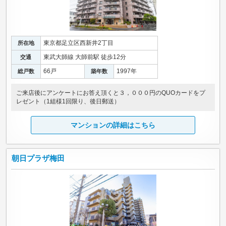
東京都足立区西新井2丁目
所在地
東武大師線 大師前駅 徒歩12分
交通
66戸
1997年
総戸数
築年数
ご来店後にアンケートにお答え頂くと３，０００円のQUOカードをプ
レゼント（1組様1回限り、後日郵送）
マンションの詳細はこちら
朝日プラザ梅田