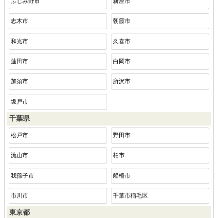
ふじみ野市
新座市
志木市
朝霞市
和光市
久喜市
蓮田市
白岡市
加須市
所沢市
坂戸市
千葉県
松戸市
野田市
流山市
柏市
我孫子市
船橋市
市川市
千葉市稲毛区
東京都