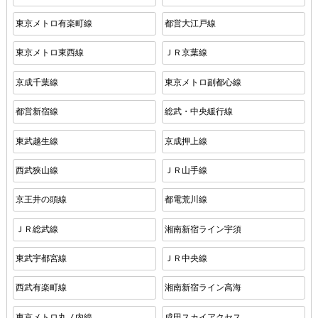
東京メトロ有楽町線
都営大江戸線
東京メトロ東西線
ＪＲ京葉線
京成千葉線
東京メトロ副都心線
都営新宿線
総武・中央緩行線
東武越生線
京成押上線
西武狭山線
ＪＲ山手線
京王井の頭線
都電荒川線
ＪＲ総武線
湘南新宿ライン宇須
東武宇都宮線
ＪＲ中央線
西武有楽町線
湘南新宿ライン高海
東京メトロ丸ノ内線
成田スカイアクセス