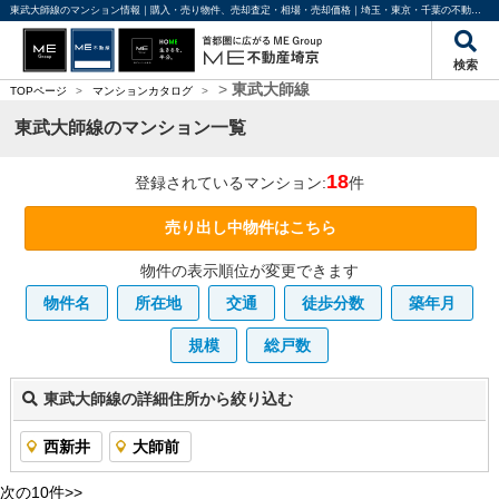
東武大師線のマンション情報｜購入・売り物件、売却査定・相場・売却価格｜埼玉・東京・千葉の不動産のことならME不動産埼京
検索
>
東武大師線
TOPページ
>
マンションカタログ
>
東武大師線のマンション一覧
18
登録されているマンション:
件
売り出し中物件はこちら
物件の表示順位が変更できます
物件名
所在地
交通
徒歩分数
築年月
規模
総戸数
東武大師線の詳細住所から絞り込む
西新井
大師前
次の10件>>