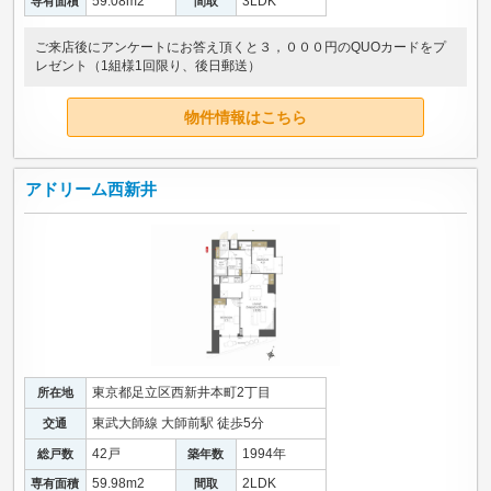
59.08m
2
3LDK
専有面積
間取
ご来店後にアンケートにお答え頂くと３，０００円のQUOカードをプ
レゼント（1組様1回限り、後日郵送）
物件情報はこちら
アドリーム西新井
東京都足立区西新井本町2丁目
所在地
東武大師線 大師前駅 徒歩5分
交通
42戸
1994年
総戸数
築年数
59.98m
2
2LDK
専有面積
間取