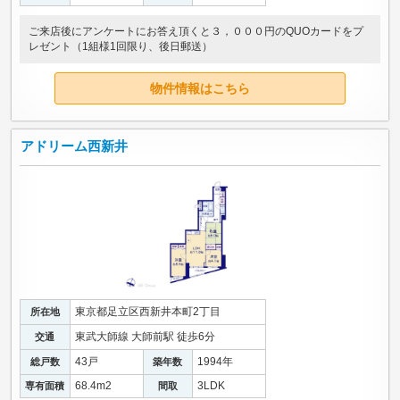
ご来店後にアンケートにお答え頂くと３，０００円のQUOカードをプ
レゼント（1組様1回限り、後日郵送）
物件情報はこちら
アドリーム西新井
東京都足立区西新井本町2丁目
所在地
東武大師線 大師前駅 徒歩6分
交通
43戸
1994年
総戸数
築年数
68.4m
2
3LDK
専有面積
間取