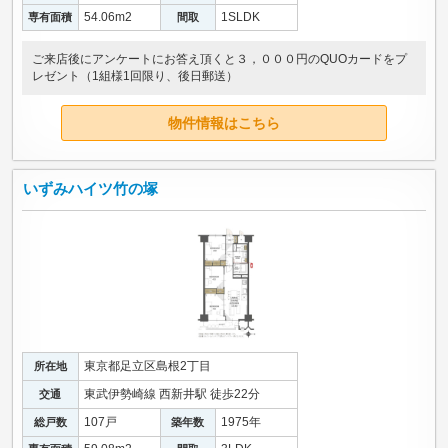
54.06m
2
1SLDK
専有面積
間取
ご来店後にアンケートにお答え頂くと３，０００円のQUOカードをプ
レゼント（1組様1回限り、後日郵送）
物件情報はこちら
いずみハイツ竹の塚
東京都足立区島根2丁目
所在地
東武伊勢崎線 西新井駅 徒歩22分
交通
107戸
1975年
総戸数
築年数