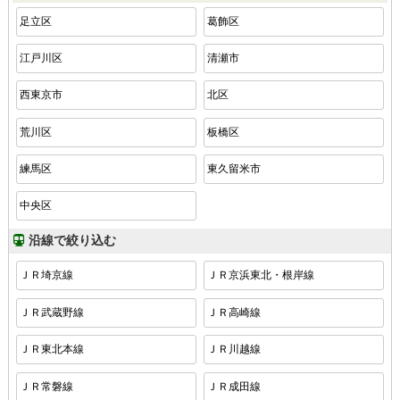
足立区
葛飾区
江戸川区
清瀬市
西東京市
北区
荒川区
板橋区
練馬区
東久留米市
中央区
沿線で絞り込む
ＪＲ埼京線
ＪＲ京浜東北・根岸線
ＪＲ武蔵野線
ＪＲ高崎線
ＪＲ東北本線
ＪＲ川越線
ＪＲ常磐線
ＪＲ成田線