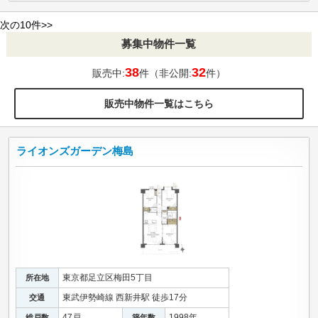
次の10件>>
募集中物件一覧
38
32
販売中:
件（非公開:
件）
販売中物件一覧はこちら
ライオンズガーデン梅島
東京都足立区梅田5丁目
所在地
東武伊勢崎線 西新井駅 徒歩17分
交通
47戸
1998年
総戸数
築年数