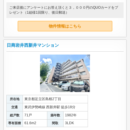
ご来店後にアンケートにお答え頂くと３，０００円のQUOカードをプ
レゼント（1組様1回限り、後日郵送）
物件情報はこちら
日商岩井西新井マンション
東京都足立区島根2丁目
所在地
東武伊勢崎線 西新井駅 徒歩18分
交通
71戸
1982年
総戸数
築年数
61.6m
2
3LDK
専有面積
間取