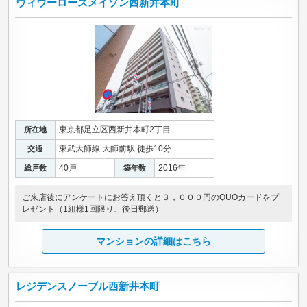
ヴィウーローズメイゾン西新井本町
東京都足立区西新井本町2丁目
所在地
東武大師線 大師前駅 徒歩10分
交通
40戸
2016年
総戸数
築年数
ご来店後にアンケートにお答え頂くと３，０００円のQUOカードをプ
レゼント（1組様1回限り、後日郵送）
マンションの詳細はこちら
レジデンスノーブル西新井本町