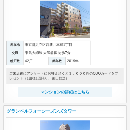
東京都足立区西新井本町1丁目
所在地
東武大師線 大師前駅 徒歩7分
交通
42戸
2019年
総戸数
築年数
ご来店後にアンケートにお答え頂くと３，０００円のQUOカードをプ
レゼント（1組様1回限り、後日郵送）
マンションの詳細はこちら
グランベルフォーシーズンズタワー